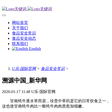
网站首页
关于我们
食品安全常识
食品安全动态
联系我们
English
U乐·国际官网
>
食品安全常识
>
溯源中国_新华网
2026-01-17 11:48
U乐·国际官网
甘南牦牛逐水草而居，珍贵中草药是它的日常饮食之一，
这也使甘南牦牛肉比一般牦牛肉肉质愈加细嫩。