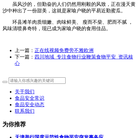
虽风沙的，但勤奋的人们仍然用刚毅的风致，正在漫天黄
沙中种出了一份甜美，这就是家喻户晓的平易近勤蜜瓜。
环县滩羊肉质细嫩、肉味鲜美、 瘦而不柴、肥而不腻 ，
风味清喷鼻奇特，现已成为家喻户晓的食用佳品。
上一篇：
正在线视频免费旁不雅欧洲
下一篇：
四川地域_专注食物行业鞭策食物平安_资讯核
心
关于我们
食品安全常识
食品安全动态
联系我们
为你推荐
天津举行国度示范性食物平安突发事务应