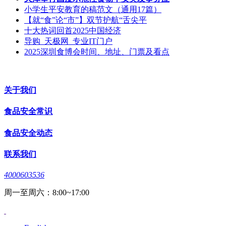
小学生平安教育的稿范文（通用17篇）
【就“食”论“市”】双节护航“舌尖平
十大热词回首2025中国经济
导购_天极网_专业IT门户
2025深圳食博会时间、地址、门票及看点
关于我们
食品安全常识
食品安全动态
联系我们
4000603536
周一至周六：8:00~17:00