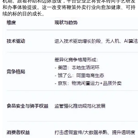
机期。跟着补助和边际放缓，平台企业正将资本转向手艺研发
和办事体验提拔。这一改变将鞭策外卖行业向愈加健康、可持
续的标的目的成长。