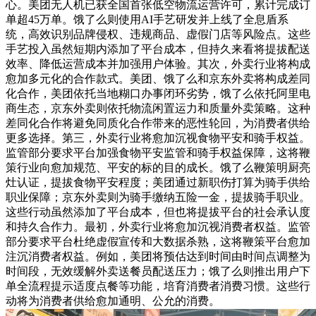
心。美团无人机已获全国首张低空物流运营许可，累计完成订
单超45万单。饿了么则使用AI手艺研发并上线了全息盾系
统，高效识别品牌侵权、违规商品、虚假门店等风险点。这些
手艺投入虽然短期内添加了平台成本，但持久来看将提拔配送
效率、降低运营成本并加强用户体验。其次，外卖行业将构成
愈加多元化的合作款式。美团、饿了么和京东外卖将构成差同
化合作，美团依托当地糊口办事闭环劣势，饿了么依托阿里电
商生态，京东外卖则依托物流闲置运力和质量外卖策略。这种
差同化合作将避免同质化合作带来的恶性轮回，为消费者供给
更多选择。第三，外卖行业将愈加沉视食物平安和骑手权益。
监管部分要求平台加强食物平安监管和骑手权益保障，这将鞭
策行业向愈加规范、平安的标的目的成长。饿了么鞭策明厨亮
灶认证，提拔食物平安程度；美团通过新职伤打算为骑手供给
职业保障；京东外卖则为骑手缴纳五险一金，提拔骑手职业。
这些行动虽然添加了平台成本，但也将提拔平台的社会承认度
和持久合作力。最初，外卖行业将愈加沉视消费者权益。监管
部分要求平台杜绝虚假宣传和大数据杀熟，这将鞭策平台愈加
注沉消费者权益。例如，美团将预估达到时间由时间点调整为
时间段，无效缓解外卖送餐员配送压力；饿了么则推出用户下
单全流程提示适度点餐等功能，培育消费者消费习惯。这些行
动将为消费者供给愈加通明、公允的消费。