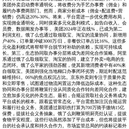
美团外卖启动费率通明化，将收费分为手艺办事费（佣金）和
履约办事费两部门。然而，商家分析成本（佣金+配送费+营
销费）仍高达20%-30%。将来，平台需进一步优化费用布局，
实现佣金通明化，同时摸索多元化盈利模式，如告白收入、会
员费、数据阐发办事等 。美团2024年正在线%，已成为第二
利润支柱。饿了么也通过取领取宝、淘宝的流量协同，新增用
户40%，订单量冲破3000万/日，非餐饮订单占比16%。这些多
元化盈利模式将帮帮平台脱节对补助的依赖，实现可持续成
长。第三，生态协同取办事分层将成为差同化合作策略。阿里
系通过饿了么取领取宝、淘宝的协同，建立了外卖+电商的生
态闭环。饿了么平家的强劲苏醒，使其新增消费者中有40%来
自领取宝。美团则强化当地糊口办事闭环劣势，期近时配送范
畴维持61。06%的焦点权沉占比。京东外卖则专注于质量外卖
和立即零售，试图通过物流闲置运力降低边际成本。这种生态
协同和办事分层将鞭策行业从同质化合作转向差同化合作，建
立愈加多元化的外卖生态。最初，合规运营取社会义务将成为
平台成长的根本。跟着监管常态化，平台需愈加注沉合规运营
和履行社会义务。美团通过新职伤打算为700万骑手缴纳15亿
保费，提拔社会义务抽象。饿了么则鞭策明厨亮灶认证，提拔
食物平安程度。这些行动虽然添加了平台成本，但也将提拔平
台的社会承认度和持久合作力。市场监管总局的约谈标记着外