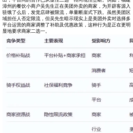
漳州的餐饮小商户吴先生正在美团外卖的商家，为开辟客源入
驻饿了么后，发觉店肆被限流，单量断崖式下跌。虽然美团区
域担任人否定限流，但吴先生暗示现实上是美团外卖对选择多
平台运营的商家调整了补助及优惠政策，这种行为是正在更明
显地要求商家二选一。