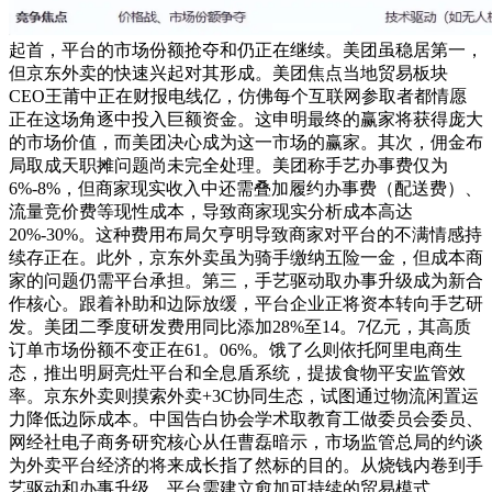
起首，平台的市场份额抢夺和仍正在继续。美团虽稳居第一，
但京东外卖的快速兴起对其形成。美团焦点当地贸易板块
CEO王莆中正在财报电线亿，仿佛每个互联网参取者都情愿
正在这场角逐中投入巨额资金。这申明最终的赢家将获得庞大
的市场价值，而美团决心成为这一市场的赢家。其次，佣金布
局取成天职摊问题尚未完全处理。美团称手艺办事费仅为
6%-8%，但商家现实收入中还需叠加履约办事费（配送费）、
流量竞价费等现性成本，导致商家现实分析成本高达
20%-30%。这种费用布局欠亨明导致商家对平台的不满情感持
续存正在。此外，京东外卖虽为骑手缴纳五险一金，但成本商
家的问题仍需平台承担。第三，手艺驱动取办事升级成为新合
作核心。跟着补助和边际放缓，平台企业正将资本转向手艺研
发。美团二季度研发费用同比添加28%至14。7亿元，其高质
订单市场份额不变正在61。06%。饿了么则依托阿里电商生
态，推出明厨亮灶平台和全息盾系统，提拔食物平安监管效
率。京东外卖则摸索外卖+3C协同生态，试图通过物流闲置运
力降低边际成本。中国告白协会学术取教育工做委员会委员、
网经社电子商务研究核心从任曹磊暗示，市场监管总局的约谈
为外卖平台经济的将来成长指了然标的目的。从烧钱内卷到手
艺驱动和办事升级，平台需建立愈加可持续的贸易模式。