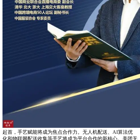
起首，手艺赋能将成为焦点合作力。无人机配送、AI算法优
化和物联网配送收集等手艺将成为平台合作的新核心。美团无