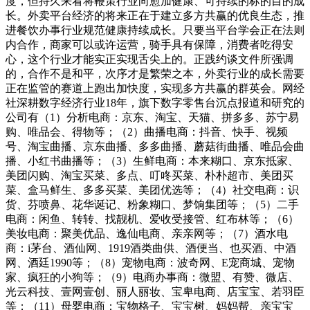
度，但持久来看将鞭策行业向愈加健康、可持续的标的目的成
长。外卖平台经济的将来正在于建立多方共赢的优良生态，推
进餐饮办事行业规范健康持续成长。只要当平台学会正在法则
内合作，商家可以或许运营，骑手具有保障，消费者吃得安
心，这个行业才能实正实现舌尖上的。正践约谈文件所强调
的，合作不是和平，次序才是繁荣之本，外卖行业的成长需要
正在监管的赛道上跑出加快度，实现多方共赢的群英会。网经
社深耕数字经济行业18年，旗下数字零售台沉点报道和研究的
公司有（1）分析电商：京东、淘宝、天猫、拼多多、苏宁易
购、唯品会、得物等；（2）曲播电商：抖音、快手、视频
号、淘宝曲播、京东曲播、多多曲播、蘑菇街曲播、唯品会曲
播、小红书曲播等；（3）生鲜电商：本来糊口、京东抵家、
美团闪购、淘宝买菜、多点、叮咚买菜、朴朴超市、美团买
菜、盒马鲜生、多多买菜、美团优选等；（4）社交电商：识
货、芬喷鼻、花华诞记、粉象糊口、梦饷集团等；（5）二手
电商：闲鱼、转转、找靓机、爱收受接管、红布林等；（6）
美妆电商：聚美优品、逸仙电商、亲亲网等；（7）酒水电
商：i茅台、酒仙网、1919酒类曲供、酒便当、也买酒、中酒
网、酒廷1990等；（8）宠物电商：波奇网、E宠商城、宠物
家、疯狂的小狗等；（9）电商办事商：微盟、有赞、微店、
光云科技、壹网壹创、丽人丽妆、宝卑电商、店宝宝、若羽臣
等；（11）母婴电商：宝物格子、宝宝树、妈妈帮、亲宝宝