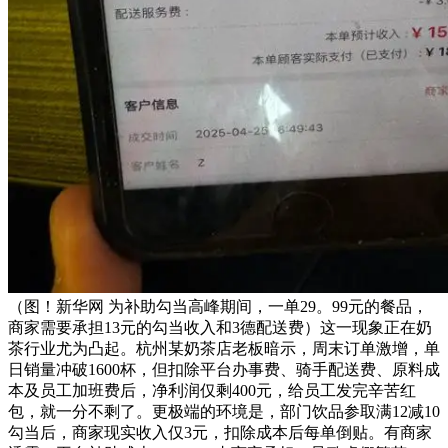
（图！新华网 为补助勾当高峰期间，一单29。99元的餐品，
商家需要承担13元的勾当收入和3德配送费）这一现象正在奶
茶行业尤为凸起。杭州某奶茶店老板暗示，周末订单激增，单
日销量冲破1600杯，但扣除平台办事费、骑手配送费、原料成
本及员工加班费后，净利润仅剩400元，给员工发完辛苦红
包，就一分不剩了。更极端的环境是，部门饮品参取满12减10
勾当后，商家现实收入仅3元，扣除成本后每单倒贴。有商家