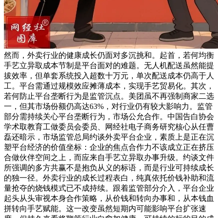
然而，外卖行业的健康成长仍面对多沉挑和。起首，若何均衡
手艺立异取成本节制是平台面对的难题。无人机配送虽然能提
拔效率，但单套系统投入超数十万元，单次配送成本仍高于人
工。平台需通过规模效应摊薄成本，实现手艺贸易化。其次，
若何防止平台垄断行为是监管沉点。美团虽不再强制商家二选
一，但其市场份额仍高达63%，对行业仍有较大影响力。监管
部分需持续关心平台垄断行为，市场公允合作。中国告白协会
学术取教育工做委员会委员、网经社电子商务研究核心从任曹
磊还暗示，市场监管总局约谈外卖平台企业，素质上是正在沉
塑平台经济的价值坐标：企业的焦点合作力不该成立正在挤压
合做伙伴空间之上，而应来自手艺立异取办事升级。约谈文件
所强调的多方共赢不是抱负从义的标语，而是行业可持续成长
的独一径。外卖行业的成长过程表白，纯真依托价钱补助和流
量抢夺的烧钱模式已不成持续。跟着监管部分介入，平台企业
起头从头审视本身合作策略，从价钱和转向办事和，从本钱血
拼转向手艺赋能。这一改变虽然短期内可能影响平台扩张速