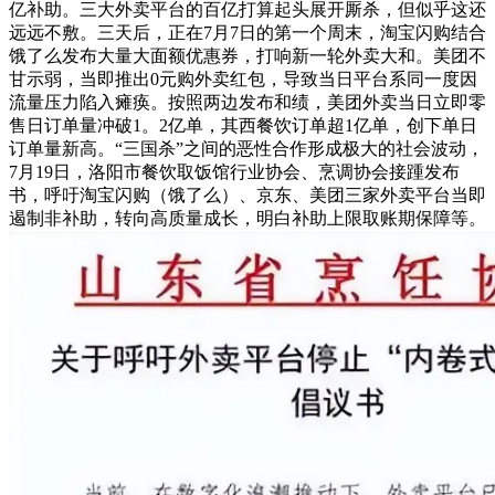
亿补助。三大外卖平台的百亿打算起头展开厮杀，但似乎这还
远远不敷。三天后，正在7月7日的第一个周末，淘宝闪购结合
饿了么发布大量大面额优惠券，打响新一轮外卖大和。美团不
甘示弱，当即推出0元购外卖红包，导致当日平台系同一度因
流量压力陷入瘫痪。按照两边发布和绩，美团外卖当日立即零
售日订单量冲破1。2亿单，其西餐饮订单超1亿单，创下单日
订单量新高。“三国杀”之间的恶性合作形成极大的社会波动，
7月19日，洛阳市餐饮取饭馆行业协会、烹调协会接踵发布
书，呼吁淘宝闪购（饿了么）、京东、美团三家外卖平台当即
遏制非补助，转向高质量成长，明白补助上限取账期保障等。