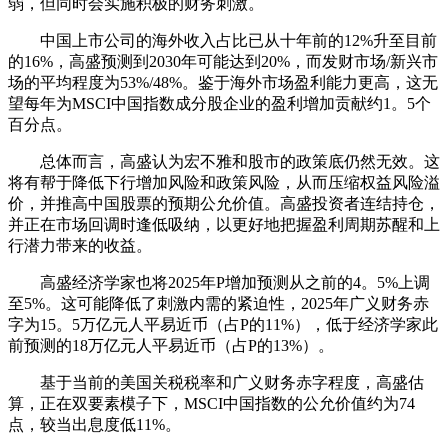
弱，但同时会实施积极的财务刺激。
中国上市公司的海外收入占比已从十年前的12%升至目前
的16%，高盛预测到2030年可能达到20%，而发财市场/新兴市
场的平均程度为53%/48%。鉴于海外市场盈利能力更高，这无
望每年为MSCI中国指数成分股企业的盈利增加贡献约1。5个
百分点。
总体而言，高盛认为宏不雅和股市的政策底仍然无效。这
将有帮于降低下行增加风险和政策风险，从而压缩权益风险溢
价，并推高中国股票的预期公允价值。高盛投资者连结持仓，
并正在市场回调时逢低吸纳，以更好地把握盈利周期苏醒和上
行潜力带来的收益。
高盛经济学家也将2025年P增加预测从之前的4。5%上调
至5%。这可能降低了刺激内需的紧迫性，2025年广义财务赤
字为15。5万亿元人平易近币（占P的11%），低于经济学家此
前预测的18万亿元人平易近币（占P的13%）。
基于当前的美国关税税率和广义财务赤字程度，高盛估
算，正在双要素模子下，MSCI中国指数的公允价值约为74
点，较当出息度低11%。