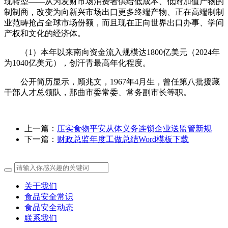
现转型——从为发财市场消费者供给低成本、低附加值产物的
制制商，改变为向新兴市场出口更多终端产物、正在高端制制
业范畴抢占全球市场份额，而且现在正向世界出口办事、学问
产权和文化的经济体。
（1）本年以来南向资金流入规模达1800亿美元（2024年
为1040亿美元），创汗青最高年化程度。
公开简历显示，顾兆文，1967年4月生，曾任第八批援藏
干部人才总领队，那曲市委常委、常务副市长等职。
上一篇：
压实食物平安从体义务连锁企业送监管新规
下一篇：
财政总监年度工做总结Word模板下载
关于我们
食品安全常识
食品安全动态
联系我们