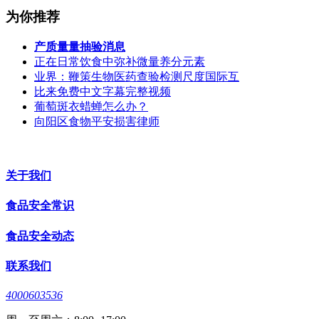
为你推荐
产质量量抽验消息
正在日常饮食中弥补微量养分元素
业界：鞭策生物医药查验检测尺度国际互
比来免费中文字幕完整视频
葡萄斑衣蜡蝉怎么办？
向阳区食物平安损害律师
关于我们
食品安全常识
食品安全动态
联系我们
4000603536