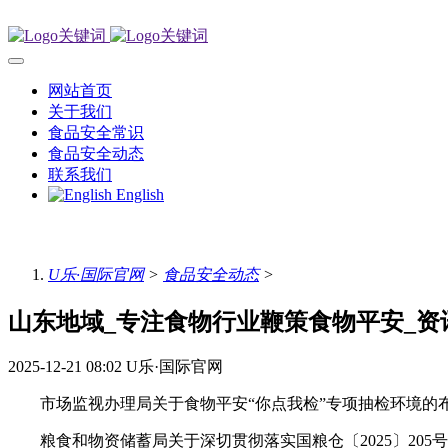
网站首页
关于我们
食品安全常识
食品安全动态
联系我们
English
U乐·国际官网
>
食品安全动态
>
山东地域_专注食物行业鞭策食物平安_资
2025-12-21 08:02
U乐·国际官网
市场监视办理局关于食物平安“你点我检”专项抽检环境的布告2
粮食和物资储蓄局关于深切贯彻落实国粮仓〔2025〕205