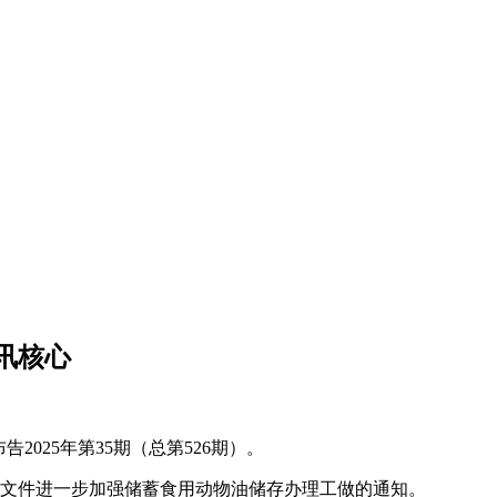
讯核心
025年第35期（总第526期）。
号文件进一步加强储蓄食用动物油储存办理工做的通知。