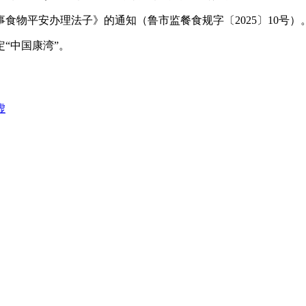
物平安办理法子》的通知（鲁市监餐食规字〔2025〕10号）
“中国康湾”。
虚