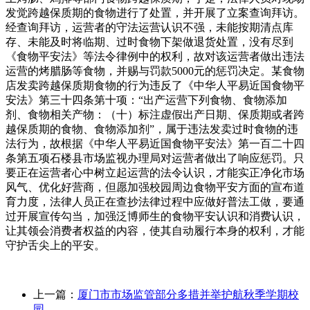
发觉跨越保质期的食物进行了处置，并开展了立案查询拜访。
经查询拜访，运营者的守法运营认识不强，未能按期清点库
存、未能及时将临期、过时食物下架做退货处置，没有尽到
《食物平安法》等法令律例中的权利，故对该运营者做出违法
运营的烤腊肠等食物，并赐与罚款5000元的惩罚决定。某食物
店发卖跨越保质期食物的行为违反了《中华人平易近国食物平
安法》第三十四条第十项：“出产运营下列食物、食物添加
剂、食物相关产物：（十）标注虚假出产日期、保质期或者跨
越保质期的食物、食物添加剂”，属于违法发卖过时食物的违
法行为，故根据《中华人平易近国食物平安法》第一百二十四
条第五项石楼县市场监视办理局对运营者做出了响应惩罚。只
要正在运营者心中树立起运营的法令认识，才能实正净化市场
风气、优化好营商，但愿加强校园周边食物平安方面的宣布道
育力度，法律人员正在查抄法律过程中应做好普法工做，要通
过开展宣传勾当，加强泛博师生的食物平安认识和消费认识，
让其领会消费者权益的内容，使其自动履行本身的权利，才能
守护舌尖上的平安。
上一篇：
厦门市市场监管部分多措并举护航秋季学期校
园