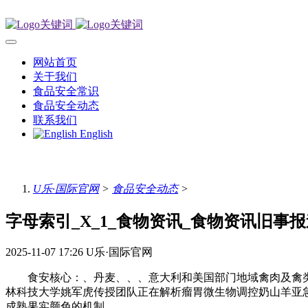
网站首页
关于我们
食品安全常识
食品安全动态
联系我们
English
U乐·国际官网
>
食品安全动态
>
字母索引_X_1_食物资讯_食物资讯旧事
2025-11-07 17:26
U乐·国际官网
食安核心：、丹麦、、、意大利和美国部门地域禽肉及禽类产
林科技大学姚军虎传授团队正在解析瘤胃微生物调控奶山羊亚急
成熟果实颜色的机制。