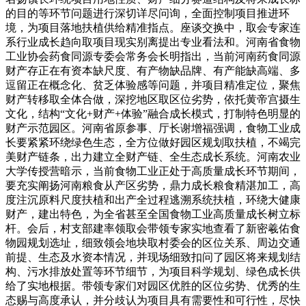
的目的等环节问题进行深切详尽问询，全面控制项目推进环
境，为项目落地扶植供给精准指点。座谈交换中，取会专家连
系行业成长趋向取项目现实别离提出专业看法和。河南省食物
工业协会药食同源专委会常务会长明指出，当前河南药食同源
财产存正在有资本缺尺度、有产物缺品牌、有产能缺高端、多
逗留正在概念化、贫乏体验感等问题，并项目精准定位，聚焦
财产转移取全体合做，深挖地区取区位劣势，依托黄帝宫摄生
文化，结构“文化+财产+体验”融合成长模式，打制特色明显的
财产示范园区。河南省原参事、厅长谢增福强调，食物工业成
长要紧紧环绕绿色生态，全方位做好园区规划取扶植，不竭完
美财产链条，出力建立全财产链、全生态成长系统。河南农业
大学传授营暗示，当前食物工业正处于高质量成长环节期间，
要充实阐扬河南粮食从产区劣势，鼎力成长粮食精湛加工，高
度注沉原料尺度扶植和出产全过程逃溯系统扶植，环绕大健康
财产，建出特色，为全省甚至全国食物工业高质量成长树立标
杆。会后，村支部建率领取会带领专家实地查看了新密羲佑食
物园规划选址，细致领会地块取村委会的区位关系、周边交通
前提、生态及水资本情况，并现场细致扣问了园区将来规划结
构、污水排放处置等环节细节，为项目科学规划、绿色成长供
给了实地根据。带领专家们对园区优胜的区位劣势、优秀的生
态赐与高度承认，并分歧认为项目具有需要性和可行性，尽快