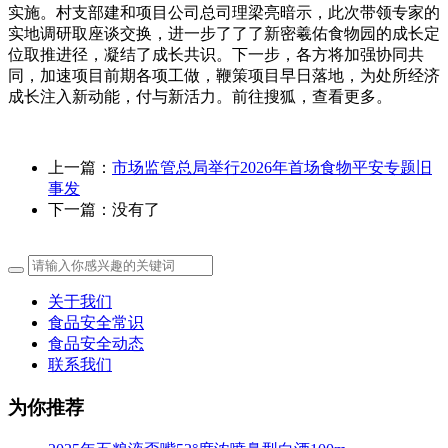
实施。村支部建和项目公司总司理梁亮暗示，此次带领专家的
实地调研取座谈交换，进一步了了了新密羲佑食物园的成长定
位取推进径，凝结了成长共识。下一步，各方将加强协同共
同，加速项目前期各项工做，鞭策项目早日落地，为处所经济
成长注入新动能，付与新活力。前往搜狐，查看更多。
上一篇：
市场监管总局举行2026年首场食物平安专题旧
事发
下一篇：没有了
关于我们
食品安全常识
食品安全动态
联系我们
为你推荐