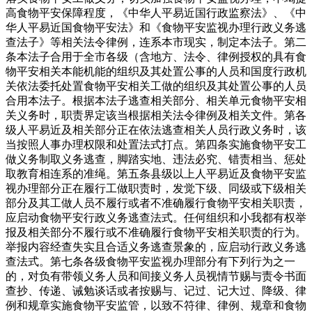
高食物平安保障程度，《中华人平易近国行政监察法》、《中
华人平易近国食物平安法》和《食物平安监视办理行政义务逃
查法子》等相关法令律例，连系本市现实，制定本法子。第二
条本法子合用于全市各级（含地方、法令、律例授权的具有食
物平安相关本能机能的组织及其处置公事的人员和国度行政机
关依法委托处置食物平安相关工做的组织及其处置公事的人员
合用本法子。根据本法子逃查相关部分、相关单元食物平安相
关义务时，职责界定该当根据相关法令律例及相关文件。第各
级人平易近及相关部分正在依法逃查相关人员行政义务时，该
当按照人事办理权限和处置法式打点。第四条实施食物平安工
做义务制取义务逃查，脚踏实地、违法必究、错责相当、惩处
取教育相连系的准绳。第五条县级以上人平易近及食物平安监
视办理部分正在履行工做职责时，发觉下级、同级或下级相关
部分及其工做人员不履行或者不准确履行食物平安相关职责，
应启动食物平安行政义务逃查法式。任何组织和小我都有权举
报及相关部分不履行或不准确履行食物平安相关职责的行为。
举报内容经查失实且合适义务逃查景象的，应启动行政义务逃
查法式。第七条各级食物平安监视办理部分有下列行为之一
的，对负有带领义务人员和间接义务人员视情节赐与责令书面
查抄、传递、诫勉谈话或者按赐与、记过、记大过、降级、律
例和规章实施食物平安监管，以致不符律、律例、规章和食物