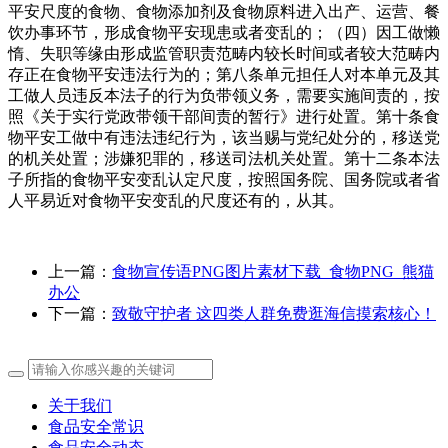
平安尺度的食物、食物添加剂及食物原料进入出产、运营、餐
饮办事环节，形成食物平安现患或者变乱的；（四）因工做懒
惰、失职等缘由形成监管职责范畴内较长时间或者较大范畴内
存正在食物平安违法行为的；第八条单元担任人对本单元及其
工做人员违反本法子的行为负带领义务，需要实施间责的，按
照《关于实行党政带领干部间责的暂行》进行处置。第十条食
物平安工做中有违法违纪行为，该当赐与党纪处分的，移送党
的机关处置；涉嫌犯罪的，移送司法机关处置。第十二条本法
子所指的食物平安变乱认定尺度，按照国务院、国务院或者省
人平易近对食物平安变乱的尺度还有的，从其。
上一篇：
食物宣传语PNG图片素材下载_食物PNG_熊猫
办公
下一篇：
致敬守护者 这四类人群免费逛海信摸索核心！
关于我们
食品安全常识
食品安全动态