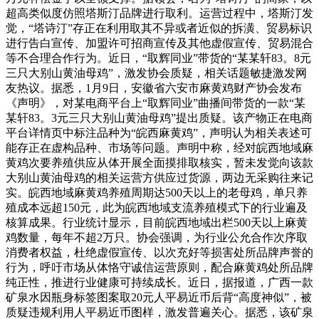
超高类似度仿照塔斯汀品牌进行取利。运营过程中，塔斯汀发
觉，“塔诗汀”存正在利用取其不异或者近似的拆潢、贸易标识
进行告白宣传、加盟许可招商宣传及其他虚假宣传、贸易混合
等不合理合作行为。近日，“取辉同业”带货的“某某轩83。8元
三只大别山黄油母鸡”，激发协会质疑，相关话题敏捷激发网
友热议。据悉，1月9日，安徽省六安市麻黄鸡财产协会发布
《声明》，对某电商平台上“取辉同业”曲播间带货的一款“某
某轩83。3元三只大别山黄油母鸡”提出质疑。该产物正在电商
平台详情页中标注品种为“皖西麻黄鸡”，声明认为相关表述可
能存正在虚构品种、市场等问题。声明中称，经对皖西地域麻
黄鸡次要养殖供应从体开展全面摸排取核实，暂未发觉向该款
大别山黄油母鸡的相关运营方供应过货源，两边无采购往来记
实。皖西地域麻黄鸡养殖周期达500天以上的老母鸡，单只养
殖成本远超150元，此为皖西地域支流养殖模式下的行业遍及
核算成果。行业统计显示，目前皖西地域出栏500天以上麻黄
鸡数量，每年不超2万只。协会强调，为行业公允合作次序取
消费者权益，杜绝虚假宣传、以次充好等损害处所品牌声誉的
行为，呼吁市场从体恪守诚信运营原则，配合麻黄鸡处所品牌
纯正性，推进行业健康可持续成长。近日，据报道，广西一款
矿泉水因瓶身标签图案取20元人平易近币后背“高度神似”，被
质疑违规利用人平易近币图样，激发普遍关心。据悉，该矿泉