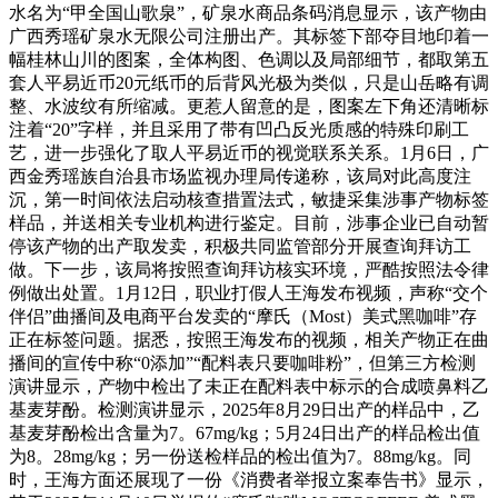
水名为“甲全国山歌泉”，矿泉水商品条码消息显示，该产物由
广西秀瑶矿泉水无限公司注册出产。其标签下部夺目地印着一
幅桂林山川的图案，全体构图、色调以及局部细节，都取第五
套人平易近币20元纸币的后背风光极为类似，只是山岳略有调
整、水波纹有所缩减。更惹人留意的是，图案左下角还清晰标
注着“20”字样，并且采用了带有凹凸反光质感的特殊印刷工
艺，进一步强化了取人平易近币的视觉联系关系。1月6日，广
西金秀瑶族自治县市场监视办理局传递称，该局对此高度注
沉，第一时间依法启动核查措置法式，敏捷采集涉事产物标签
样品，并送相关专业机构进行鉴定。目前，涉事企业已自动暂
停该产物的出产取发卖，积极共同监管部分开展查询拜访工
做。下一步，该局将按照查询拜访核实环境，严酷按照法令律
例做出处置。1月12日，职业打假人王海发布视频，声称“交个
伴侣”曲播间及电商平台发卖的“摩氏（Most）美式黑咖啡”存
正在标签问题。据悉，按照王海发布的视频，相关产物正在曲
播间的宣传中称“0添加”“配料表只要咖啡粉”，但第三方检测
演讲显示，产物中检出了未正在配料表中标示的合成喷鼻料乙
基麦芽酚。检测演讲显示，2025年8月29日出产的样品中，乙
基麦芽酚检出含量为7。67mg/kg；5月24日出产的样品检出值
为8。28mg/kg；另一份送检样品的检出值为7。88mg/kg。同
时，王海方面还展现了一份《消费者举报立案奉告书》显示，