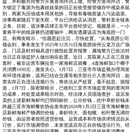
益，并积极共同警方开展查询拜访工做。经警方查询拜访，警
方锁定了毒源为包裹娃娃菜的旧正在收受接管储存中感染杀鼠
剂，商家为压缩成本用其包拆，导致有毒物质渗入污染蔬菜。
涉事商家随后下架失联，平台已供给店从消息，警朴直全链条
义务。目前，该涉事店肆正在平台曾经登记。视频显示，一小
童将手中的纸尿裤扔进暖锅中，网友透露该店为海底捞一门
店。有网友暗示，“但愿惹起注沉，尽快处置。”从海底捞公司
领会到，事务发生于2025年12月31日海底捞徐州云龙万达广场
店，门店及时对锅具进行烧毁处置并报警，属地警方已依法对
当日正在场监护人做出响应处置。近日，其取家人正在三亚旅
逛时，被非运营车辆拉至一家海鲜店就餐，4道海鲜加2个椰子
共消费1930元，激发关心。1月7日，三亚市市场监视办理局发
布环境传递称，该局已结合交通等相关部分介入查询拜访，如
查实存正在违法违规行为，将依法从严处置，毫不姑息。据报
道，1月7日，陈密斯暗示，已收到三亚市市场监管局的查询拜
访成果，对处置成果暗示对劲。经法律人员现场查抄，该店发
卖的上述新鲜海鲜均已明码标价，公示价钱，此中草虾价钱未
跨越三亚市海鲜餐饮协会发布的2026年1月2日三亚市海鲜餐饮
店新鲜海鲜产物调控价钱，泰虾特大、面包螺、松叶蟹无调控
价钱，由运营者按照进货价钱、运营成本和市场供求情况自从
订价，实行市场调理价，未发觉该店存正在价钱违法行为。经
三亚市市场监管局组织调整，商家暗示出于提拔旅客消费体