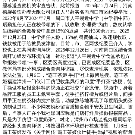
题移送查察机关审查告状。此前报道，2025年12月24日，河南
德馨餐饮办理无限公司担任人马蕤实名向周口市区纪委举报，
2022年9月至2024年7月，周口市人平易近中学（中学初中部）
后勤担任人正在校带领的下，以收取“办理费”为由，数次从学
生缴纳的全数餐费中拿走15%的返点，共计330余万元。2025
年12月25日，中学担任人称，15%的餐费抽成，系违规收取，
钱款被用于给教员发津贴。目前，市、区两级纪委已介入，学
校也正在共同查询拜访。2025年12月26日，河南周口区结合查
询拜访组发布环境传递：针对报道“人平易近中学食堂承包方
举报校带领”一事，区委区高度注沉，已责成区纪委监委、区
教体局等部分构成结合查询拜访组，尽快查清现实，依规依纪
依法处置。1月6日，“霸王茶姬 手打”登上微博热搜。霸王茶
姬福建漳州一门伙计工仿照收集风行的印度“手打茶”热梗，徒
手操做本应报废料料的视频正在社交平台疯传。视频中，身着
品牌工服的员工未佩带手套，徒手捏挤柠檬片或橙片后，间接
用手正在奶茶杯内搅拌饮品，动做熟练地再现了印度陌头奶茶
的制做过程。不少网友纷纷留言质疑食物平安及卫生问题。随
后，当事人正在小我社媒回应称是门店打烊后操做报损商品，
只是为了仿照“印度奶茶”。对此，漳州市市场监视办理局暗示
曾经起头查询拜访，将按照具体环境进行核查措置。1月6日，
霸王茶姬发布《关于网传“霸王茶姬伙计徒手操做”视频的查询