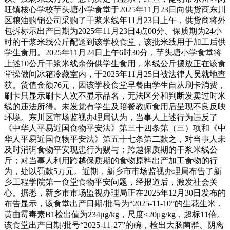
旺镇核心学校芋头塘小学食堂于2025年11月23日向供货商东川
区粮油购销公司采购了干浆米线年11月23日上午，供货商将外
包拆标示出产日期为2025年11月23日4点00分、保质期为24小
时的干浆米线公斤配送到该学校食堂，该批米线用于加工后供
学生食用。2025年11月24日上午6时30分，芋头塘小学食堂将
上述10公斤干浆米线余份供学生食用，米线公斤摆放正在该食
堂操做间冰箱冷藏室内，于2025年11月25日被法律人员就地查
获。货值金额76元，因该学校食堂早餐由学生自从刷卡消费，
刷卡只显示刷卡人次不显示品名，无法区分和判断发卖过时米
线的违法所得。未发觉有学生及陪餐教师食用后呈现不良反映
环境。东川区市场监视办理局认为，当事人上述行为违反了
《中华人平易近国食物平安法》第三十四条第（三）项和《中
华人平易近国食物平安法》第五十七条第二款之，对当事人未
及时消弭食物平安现患行为赐与；跨越保质期的干浆米线公
斤；对当事人利用跨越保质期的食物原料出产加工食物的行
为，处以罚款5万元。近期，新乡市市场监视办理局布告了新
乡工程学院第一食堂食物平安问题，经报道后，激发社会关
心。据悉，新乡市市场监视办理局正在2025年12月30日发布的
布告显示，该食堂出产日期/批号为“2025-11-10”的生花生米，
黄曲霉毒素B1检出值为234μg/kg，尺度≤20μg/kg，超标11倍。
该食堂出产日期/批号“2025-11-27”的碗，检出大肠菌群、阴离