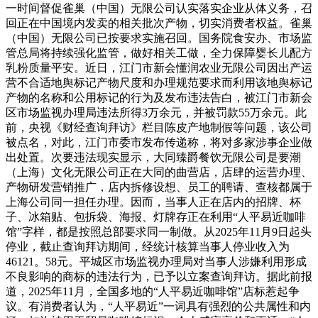
一时间督促雀巢（中国）无限公司认实落实企业从体义务，召
回正在中国境内发卖的相关批次产物，切实消费者权益。雀巢
（中国）无限公司已按要求实施召回。国务院食安办、市场监
管总局将持续强化监管，做好相关工做，全力保障婴长儿配方
乳粉质量平安。近日，江门市新会懂润农业无限公司因出产运
营不合适地舆标记产物尺度和办理规范要求而利用该地舆标记
产物的名称和公用标记的行为及发布违法告白，被江门市新会
区市场监视办理局违法所得3万余元，并被罚款55万余元。此
前，央视《财经查询拜访》栏目陈皮产地制假等问题，该公司
被点名，对此，江门市委市发布传递称，将对多家涉事企业做
出处置。次要违法现实显示，大同臻爵餐饮无限公司是要潮
（上海）文化无限公司正在大同的曲营店，店肆的运营办理、
产物研发营销推广，店内拆修设想、员工的聘请、查核都属于
上海公司同一担任办理。因而，当事人正在店内的招牌、杯
子、冰箱贴、包拆袋、海报、灯牌存正在利用“人平易近咖啡
馆”字样，都是按照总部要求同一制做。从2025年11月9日起头
停业，截止查询拜访期间，经统计核算当事人停业收入为
46121。58元。平城区市场监视办理局对当事人涉嫌利用形成
不良影响的商标的违法行为，已予以立案查询拜访。据此前报
道，2025年11月，全国多地的“人平易近咖啡馆”店标惹起争
议。有消费者认为，“人平易近”一词具有强烈的公共属性和内