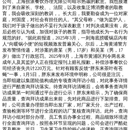
公司、上海捞派餐饮办理无限公司暗示热诚的歉意。我也接遭
到了来自家长、学校、、法院，以及收集泛博消费者的取教
育，我会吸收深刻的教训，。长大后，我要勤奋成为一位对家
庭，对国度，对社会有担任的人。”其父母称，“做为监护人，
我们对于孩子做出的不妥行为深表歉意！对判决成果没有，此
后必然引认为戒，加强对孩子的教育，指导他成长为一名行为
规范的好。”据此前报道，2025年3月，一则海底捞暖锅店内有
人“向暖锅小便”的短视频激发普遍关心。尔后，上海黄浦警方
发布警情传递，对涉案的唐某（男，17岁）和吴某（男，17
岁）做出了行政惩罚。2025年9月，上海市黄浦区判令两名未
成年人及其监护人正在指定报刊上赔礼报歉，补偿涉事餐饮公
司经济丧失共计220万元。针对有顾客反馈“胖东来茶叶有苍
蝇”一事，1月5日，胖东来发布环境申明称，公司很是注沉，
当即组建以集团轮值构成的专项查询拜访小组，对此事务详情
进行严酷查询拜访落实。待查询拜访清晰后，会将事务查询拜
访成果第一时间通过平台进行公示！胖东来暗示，为了确保商
品质量，查询拜访成果出来前，先对此商品进行下架排查。同
时，公司质量办理部当即出发厂家，对厂家天分、出产过程、
查验检测等环节进行全流程的访厂复核查询拜访。此外，查询
拜访小组对部分办理、员工售后办事全过程、商品细致环境进
行全面查询拜访，按照各环节呈现的问题，公司会进行严酷处
置及整改。近日，卫生署卫生防护核心传递称，正查询拜访两