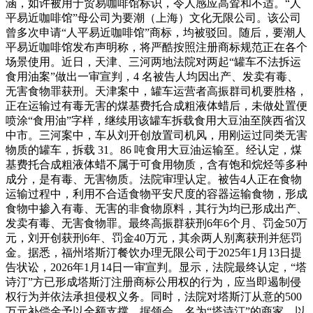
涵，如许被用于贸易咖啡馆标识，令人感应高耸和不适。“人
平易近咖啡馆”母公司为要潮（上海）文化无限公司。该公司
曾多次申请“人平易近咖啡馆”商标，均被驳回。随后，要潮人
平易近咖啡馆发布声明称，将严酷按照注册商标规范正在各个
场景使用。近日，天津、三河两地法院对两起“罐车不法拆运
食用油案”做出一审宣判，4 名被告人均因出产、发卖有毒、
无害食物罪获刑。天津案中，罐车运营者高振群司机要胜格，
正在运输过有毒无害的煤基费托合成粗液体蜡后，未做处置便
喷涂“食用油”字样，继续用该罐车拆载食用大豆油至陕西省汉
中市。三河案中，车从刘开创放置司机风，用刚运过同类无害
物质的罐车，拆载 31。86 吨食用大豆油运输至。经认定，煤
基费托合成粗液体蜡不属于可食用物质，含有饱和烷烃等多种
成分，是有毒、无害物质。法院审理认定。被告4人正在食物
运输过程中，利用不合适食物平安尺度的容器运输食物，形成
食物中掺入有毒、无害的非食物原料，其行为均已形成出产、
发卖有毒、无害食物罪。最终高振群获刑6年6个月、罚金50万
元，刘开创获刑6年、罚金40万元，其余两人别离获刑并惩罚
金。据悉，福州塔斯汀餐饮办理无限公司于2025年1月13日提
告状讼，2026年1月14日一审宣判。显示，法院最终认定，“塔
诗汀”方已形成塔斯汀注册商标公用权的行为，应当即遏制侵
权行为并依法承担侵权义务。同时，法院对塔斯汀从意的500
万元补偿金予以全额支撑。据领会，名为“塔诗汀”的商家，以