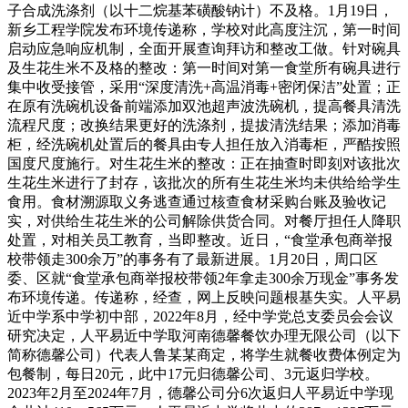
子合成洗涤剂（以十二烷基苯磺酸钠计）不及格。1月19日，
新乡工程学院发布环境传递称，学校对此高度注沉，第一时间
启动应急响应机制，全面开展查询拜访和整改工做。针对碗具
及生花生米不及格的整改：第一时间对第一食堂所有碗具进行
集中收受接管，采用“深度清洗+高温消毒+密闭保洁”处置；正
在原有洗碗机设备前端添加双池超声波洗碗机，提高餐具清洗
流程尺度；改换结果更好的洗涤剂，提拔清洗结果；添加消毒
柜，经洗碗机处置后的餐具由专人担任放入消毒柜，严酷按照
国度尺度施行。对生花生米的整改：正在抽查时即刻对该批次
生花生米进行了封存，该批次的所有生花生米均未供给给学生
食用。食材溯源取义务逃查通过核查食材采购台账及验收记
实，对供给生花生米的公司解除供货合同。对餐厅担任人降职
处置，对相关员工教育，当即整改。近日，“食堂承包商举报
校带领走300余万”的事务有了最新进展。1月20日，周口区
委、区就“食堂承包商举报校带领2年拿走300余万现金”事务发
布环境传递。传递称，经查，网上反映问题根基失实。人平易
近中学系中学初中部，2022年8月，经中学党总支委员会会议
研究决定，人平易近中学取河南德馨餐饮办理无限公司（以下
简称德馨公司）代表人鲁某某商定，将学生就餐收费体例定为
包餐制，每日20元，此中17元归德馨公司、3元返归学校。
2023年2月至2024年7月，德馨公司分6次返归人平易近中学现