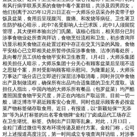
有风行病学联系关系的食物中毒个案群组，共涉及四男四女，
他们别离于2025年12月21日正在一大师乐分店采办外卖带子炒
饭及盆菜，食用后呈现腹泻、腹痛、和发烧等病征。卫生署卫
生防护核心暗示，此中7名受影响人士已求医，此中1人须留院
管理，其大便样本验出沙门氏菌。该核心指出，相关部分已到
涉事食物业处所查询拜访，食物烹饪流程和卫生，初步查询拜
访显示相关食物正在处置过程中存正在交叉污染的风险。食物
平安核心已立即相关处所暂停供应涉事食物、洁净消毒处所，
及向餐厅员工供给食物平安和卫生教育。1月4日，大师乐集团
相关担任人暗示，大师乐集团十分关心有顾客盆菜后呈现不适
之思疑个案，并对受影响顾客暗示慰问。为隆重起见，大师乐
万事达广场分店已立即进行深层洁净取消毒，同时并沉申食物
出产及制做流程，确保所有出品均合适集团的卫生尺度取。该
担任人指出，中国内地的大师乐所有餐品（包罗盆菜）均严酷
遵照国度食物平安尺度，并正在内地出产取运营。目前一切一
般，请泛博市平易近顾客安心食用。同时也提示顾客务必按盆
菜产物标签储存取食用。近日，有报道，以“新颖短保”“无添
加”等为从打标签的出名零食物牌“金粒门”卤成品代工场存正
在卫生堪忧、标签、伪制出产日期等乱象。对此，1月13日，
金粒门通过微信号发布环境传递及赔付方案。金粒门称，公司
对上述报道高度注沉，第一时间成立专项查询拜访组，对涉事