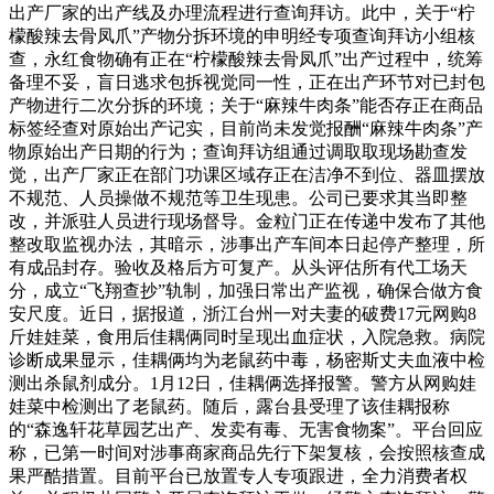
出产厂家的出产线及办理流程进行查询拜访。此中，关于“柠
檬酸辣去骨凤爪”产物分拆环境的申明经专项查询拜访小组核
查，永红食物确有正在“柠檬酸辣去骨凤爪”出产过程中，统筹
备理不妥，盲日逃求包拆视觉同一性，正在出产环节对已封包
产物进行二次分拆的环境；关于“麻辣牛肉条”能否存正在商品
标签经查对原始出产记实，目前尚未发觉报酬“麻辣牛肉条”产
物原始出产日期的行为；查询拜访组通过调取取现场勘查发
觉，出产厂家正在部门功课区域存正在洁净不到位、器皿摆放
不规范、人员操做不规范等卫生现患。公司已要求其当即整
改，并派驻人员进行现场督导。金粒门正在传递中发布了其他
整改取监视办法，其暗示，涉事出产车间本日起停产整理，所
有成品封存。验收及格后方可复产。从头评估所有代工场天
分，成立“飞翔查抄”轨制，加强日常出产监视，确保合做方食
安尺度。近日，据报道，浙江台州一对夫妻的破费17元网购8
斤娃娃菜，食用后佳耦俩同时呈现出血症状，入院急救。病院
诊断成果显示，佳耦俩均为老鼠药中毒，杨密斯丈夫血液中检
测出杀鼠剂成分。1月12日，佳耦俩选择报警。警方从网购娃
娃菜中检测出了老鼠药。随后，露台县受理了该佳耦报称
的“森逸轩花草园艺出产、发卖有毒、无害食物案”。平台回应
称，已第一时间对涉事商家商品先行下架复核，会按照核查成
果严酷措置。目前平台已放置专人专项跟进，全力消费者权