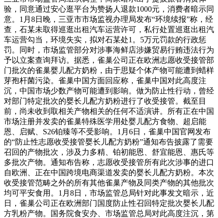
验，同意通过安心逛平台为赞扬人退款1000元，消费者暗示同
意。1月8日晚，三亚市市场监视办理局发布“环境续报”称，经
查，石某未取得巡逛出租汽车运营许可，私行处置巡逛出租汽
车运营勾当，环境失实，拟对石某处1。5万元罚款的行政惩
罚。同时，市场监管部分对涉事海鲜店涉嫌贸易行贿违法行为
予以立案查询拜访。据悉，雀巢公司正在欧洲志愿收受接管部
门批次的雀巢婴儿配方奶粉，由于思疑个体产物可能遭到蜡样
芽孢杆菌污染。雀巢中国方面回应称，雀巢中国对此高度注
沉，中国市场少数产物可能遭到影响。做为防止性行动，曾经
对部门特定批次的婴长儿配方奶粉进行了收受接管。截至目
前，尚未收到取相关产物相关的任何不适演讲。所有正在中国
市场注册并发卖的雀巢特殊医学用处婴儿配方食物、超启能
恩、启赋、S26铂臻等不受影响。1月6日，雀巢中国官网发布
的“防止性志愿收受接管婴长儿配方奶粉”通知布告披露了需要
召回的产物批次，涉及力多精、铂初能恩、舒宜能恩、惠氏等
多批次产物。通知布告称，志愿收受接管所有此次涉事的进口
自欧洲、正在中国跨境电商渠道发卖的婴长儿配方奶粉。本次
收受接管范畴之外的所有其他雀巢产物及同类产物的其他批次
均可平安食用。1月8日，市场监管总局针对此事发文暗示，近
日，雀巢公司正在欧洲部门国度防止性召回特定批次婴长儿配
方乳粉产物。国务院食安办、市场监管总局对此高度注沉，第