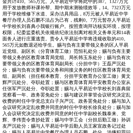
金共计410。565万元。人平易近中学将此中的387。1327万元
用于发放教师补课补帮、期中期末测验绩效等，14。7323万元
用于学校维修下水道、采办洁具用品，8万元被人平易近中学
餐厅办理人员石鹏不法占为己有，残剩0。7万元暂存人平易近
中学校长刘喜典小我银行账户。按照查询拜访核实环境，按理
权限，纪委监委机关依规依纪依法别离对相关义务单元和14表
面务人进行庄重逃责。责令人平易近中学将违规收取的410。
565万元如数退还给学生。赐与负有主要带领义务的区人平易
近党组、副区长（分育体育工做）范恒礼处分；赐与负有主要
带领义务的区教育体育局党组、局长韩玉东处分；赐与负有次
要带领义务的区教育体育局副局长（分担中学）王磊严沉处
分；赐与负有次要带领义务和间接义务的时任区教育体育局党
组、副局长（担任根本教育、分担平安教育办公室工做）黄文
辉严沉处分、夺职处置；赐与区教育体育局平安教育办公室从
任张军严沉处分、夺职处置；赐与人平易近中学校长刘喜典留
党察看一年、政务罢免处分；赐与建议并掌管会议研究决定乱
收费的时任中学党总支白子兴严沉、政务罢免处分；赐与加入
会议研究决定乱收费并同意的时任中学校长徐良处分；赐与加
入会议研究决定乱收费并同意的时任中学副校长魏泰来、党
辉、李伟责令查抄处置；赐与中学工会（分担后勤工做）孙训
友严沉处分；赐与人平易近中学后勤人员王家宣政务记过处
分；赐与人平易近中学餐厅办理人员石鹏、处分，涉嫌犯罪问