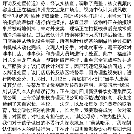
拜访及处置传递》称：经认实核查，调取了完整，核实视频内
容发生正在福建漳州龙文宝龙广场店。视频中伙计为跟风收
集“印度奶茶”热梗博取流量，期近将起头打烊时，用当天门店
的报损烧毁物料进行仿照摆拍。核查显示，该物料正在拍摄竣
事后被就地倒掉，未对外发卖，现场正在拍摄竣事后完成常规
洁净消毒流程。过后该伙计为错误称该行为系打烊后操做。该
门店采用从动化设备制茶，所有原叶鲜奶茶的制做均通过扫码
由机械从动化完成，实现人料分手。对此次事务，霸王茶姬对
涉事门店、涉事伙计和办理人员均进行了处置。此中，福建漳
州龙文宝龙广场店，即刻起破产整理，曲至完全完成整改并通
过严酷验收；该门店伙计刘某某，因严沉违纪及诚信问题，予
以辞退处置；该门店店长及该区域督导，因办理监视失职，进
行降职处分。1月8日、1月12日，海底捞“小便门”当事人唐某
及其父母、吴某及其父母别离发传教歉声明。唐某暗示“我深
刻认识到本人的错误行为，正在此向四川新派餐饮办理集团无
限公司、上海捞派餐饮办理无限公司暗示热诚的歉意。我也接
遭到了来自家长、学校、、法院，以及收集泛博消费者的取教
育，我会吸收深刻的教训，。长大后，我要勤奋成为一位对家
庭，对国度，对社会有担任的人。”其父母称，“做为监护人，
我们对于孩子做出的不妥行为深表歉意！”吴某暗示，“我深刻
认识到本人的错误行为，正在此向四川新派餐饮办理集团无限