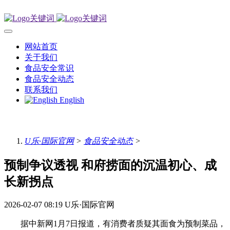
网站首页
关于我们
食品安全常识
食品安全动态
联系我们
English
U乐·国际官网
>
食品安全动态
>
预制争议透视 和府捞面的沉温初心、成
长新拐点
2026-02-07 08:19
U乐·国际官网
据中新网1月7日报道，有消费者质疑其面食为预制菜品，