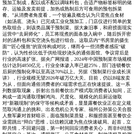
预加工制成，配以或不配以调味料包，合适产物标签标明的储
存、运输及发卖前提，加热或熟制后方可食用的预包拆菜
肴。”从消费者角度看，一个较遍及概念认为只需焦点食材
（如汤底、浇头）已完成工业化预加工，门店仅进行简单的复
热取组合，则该类品属于预制菜。据大象旧事，和府捞面现实
运营中“去厨师化”，员工将现煮的面条放入碗中，随后拆开密
封的汤料包和实空浇头包进行组合。这取店内“书房里的摄生
面”“匠心慢熬”的宣传构成对比，继而令一些消费者感应“破
防”，认为性价比低于供给现炒浇头的通俗面馆。争议背后是
行业的高速扩张。据央广网报道，2024年中国预制菜市场规模
估计达到4850亿元，行业全体渗入率已超25%，部门连锁餐饮
后厨的预制化率以至高达70%以上。另据《预制菜行业成长演
讲》，行业规模无望2026年破万亿大关。目前，仍以B端发卖
为从，但面向通俗消费者的C端需求也正在快速提拔。这一系
列数据取现象，折射出当前餐饮出产模式取消费者认知间，正
构成一道沟通取理解鸿沟。尺度化、规模化的后厨运做取
对“新颖现制”的保守等候构成矛盾，显显露餐饮业正在定义规
范取沟通上的挑和。出名危机公关专家、福州公孙策公关合股
人詹军豪对首财暗示，面临预制菜质疑，和服捞面甚至餐饮企
业需跳出“辩白”思维，以信赖沉建为焦点快速破局。起首，立
即共情，不回避问题，第一时间回应消费者关心，而非纠结预