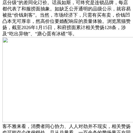
店分级”的差同化订价。话虽如斯，可终究是连锁品牌，每店
都代表了和服捞面抽象。如缺乏公开通明的品级公示，就容易
被批“价钱刺客”。当然，市场经济下，只需有买有卖，价钱凹
凸本无可厚非，然高价位要婚配响应的质量体验。浏览黑猫赞
扬，截至2026年1月15日，和府捞面累计相关赞扬128条，涉
及“吃出异物”、“溏心蛋有冰碴”等。
客不雅来看，消费者同心协力、人人对劲并不现实，相关赞扬
也可能存个体偏颇处。且从总量看，一百余条的赞扬量正在同