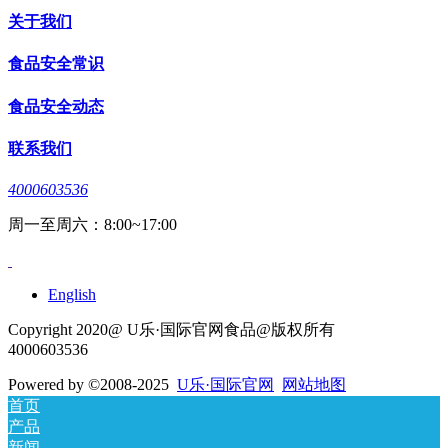
关于我们
食品安全常识
食品安全动态
联系我们
4000603536
周一至周六：8:00~17:00
English
Copyright 2020@ U乐·国际官网食品@版权所有
4000603536
Powered by
©2008-2025
U乐·国际官网
网站地图
首页
产品
新闻