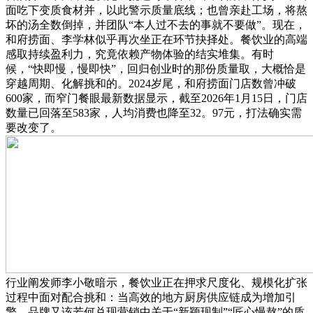
面吃下变质食材并，以此警示质量底线；也曾亲赴工场，将熬
坏的汤全数倒掉，并团队“本人过不去的事就不要做”。现在，
和府捞面、李学林似乎再次坐正在环节抉择处。餐饮业的高端
感取持续盈利力，究竟依赖产物体验的结实堆集。有时
候，“快即慢，慢即快”，回归创业时的那份质量取，大概恰是
穿越周期、化解挑和的。2024岁尾，和府捞面门店数曾冲破
600家，而窄门餐眼最新数据显示，截至2026年1月15日，门店
数量已回落至583家，人均消费也降至32。97元，打法确实需
要改变了。
行业阐发师李小敬暗示，餐饮业正在押求尺度化、规模化扩张
过程中面对配合挑和：当高效的地方厨房供应链成为增加引
擎，品牌又该若何兑现营销中关于“新颖现制”“匠心慢熬”的质