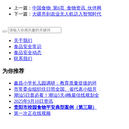
上一篇：
中国食物_第6页_食物资讯_伙伴网
下一篇：
大疆亮剑农业无人机迈入智驾时代
关于我们
食品安全常识
食品安全动态
联系我们
为你推荐
鑫昌小学长儿园调研：教育质量提拔的环
市常委会组织住日照全国、省代表小组开
潮汕5日逛必看！潮汕5天4晚最佳线规划全
2025年9月10日资讯
贵阳市校园食物平安典型案例（第三期）
第一次正在线视频