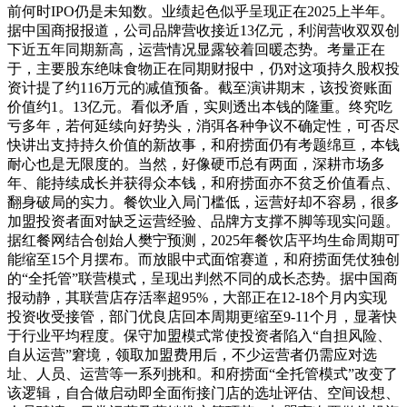
前何时IPO仍是未知数。业绩起色似乎呈现正在2025上半年。
据中国商报报道，公司品牌营收接近13亿元，利润营收双双创
下近五年同期新高，运营情况显露较着回暖态势。考量正在
于，主要股东绝味食物正在同期财报中，仍对这项持久股权投
资计提了约116万元的减值预备。截至演讲期末，该投资账面
价值约1。13亿元。看似矛盾，实则透出本钱的隆重。终究吃
亏多年，若何延续向好势头，消弭各种争议不确定性，可否尽
快讲出支持持久价值的新故事，和府捞面仍有考题绵亘，本钱
耐心也是无限度的。当然，好像硬币总有两面，深耕市场多
年、能持续成长并获得众本钱，和府捞面亦不贫乏价值看点、
翻身破局的实力。餐饮业入局门槛低，运营好却不容易，很多
加盟投资者面对缺乏运营经验、品牌方支撑不脚等现实问题。
据红餐网结合创始人樊宁预测，2025年餐饮店平均生命周期可
能缩至15个月摆布。而放眼中式面馆赛道，和府捞面凭仗独创
的“全托管”联营模式，呈现出判然不同的成长态势。据中国商
报动静，其联营店存活率超95%，大部正在12-18个月内实现
投资收受接管，部门优良店回本周期更缩至9-11个月，显著快
于行业平均程度。保守加盟模式常使投资者陷入“自担风险、
自从运营”窘境，领取加盟费用后，不少运营者仍需应对选
址、人员、运营等一系列挑和。和府捞面“全托管模式”改变了
该逻辑，自合做启动即全面衔接门店的选址评估、空间设想、