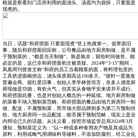
根据是察看到门店所利用的面浇头、汤底均为袋拆，只要面是
现煮的。
当日，话题“和府捞面 只要面现煮”登上热搜第一。据界面旧
事，随后和府捞面回应称，公司餐品由地方厨房制做，是不属
于预制菜的，“都是当天制做”。孰是孰非，留给时间做答。能
必定的是，这已非和府捞面初次被质疑。2024年“3·15”期间，
凤凰周刊曾发文称“和府的员工当着顾客的面，将料理包里的
工具挤进面碗傍边，浇头保质期高达100多天。”彼时一度激发
普遍会商。据红星旧事，创始人李学林曾坦言，良多人感觉厨
师现做是功德，有炊火气，但其实从食物平安来讲并不成行。
和府捞面此番，也是对创始人概念的一种延续。地方厨房制做
的菜肴不纳入预制菜范畴。和府捞面的餐品由地方厨房同一制
做、配送，不属预制菜，而市场大部品牌则多为第三方预制供
给。地方厨房同一出品配送，能否属于预制范畴，现实上是业
内辩论已久的话题。从法义看，按照市场监管总局2024年3月
通知，预制菜定义为：“以一种或多种食用农产物及其成品为
原料，利用或晦气用调味料等辅料，不添加防腐剂，经工业化