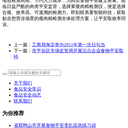
缩短检测周期、节约人力成本，为肉类食物平安建立樊篱。面
临日益严酷的肉类平安监管，选择莱瘦肉精检测仪，便是选择
合规、效率高、可逃溯的检测力。即刻联系莱智能科技，获取
贴合您营业场景的瘦肉精检测全体处理方案，让平安取效率同
业。
上一篇：
工商局海淀举办2011年第一次日勾当
下一篇：
市平谷区市场监管局开展沉点企业食物平安取
特
关于我们
食品安全常识
食品安全动态
联系我们
为你推荐
省双鸭山市开展食物平安变乱应急练习训