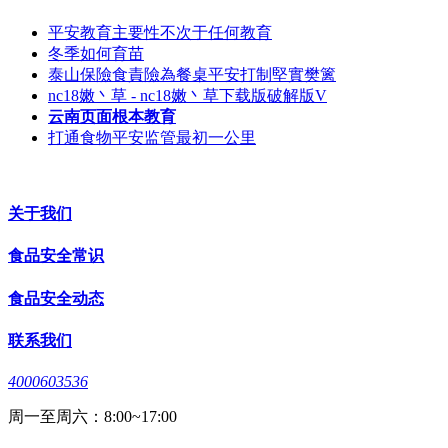
平安教育主要性不次于任何教育
冬季如何育苗
泰山保險食責險為餐桌平安打制堅實樊篱
nc18嫩丶草 - nc18嫩丶草下载版破解版V
云南页面根本教育
打通食物平安监管最初一公里
关于我们
食品安全常识
食品安全动态
联系我们
4000603536
周一至周六：8:00~17:00