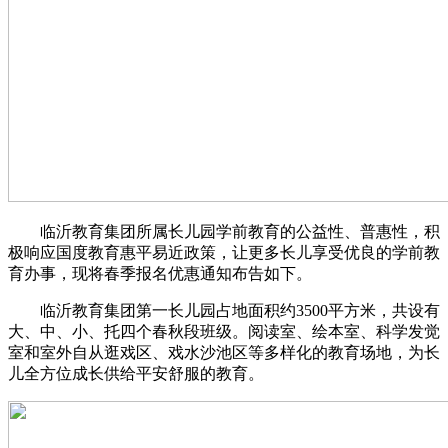
临沂教育集团所属长儿园学前教育的公益性、普惠性，积
极响应国度教育惠平易近政策，让更多长儿享受优良的学前教
育办事，现将春季报名优惠通知布告如下。
临沂教育集团第一长儿园占地面积约3500平方米，共设有
大、中、小、托四个春秋段班级。阅读室、绘本室、科学发觉
室和室外自从逛戏区、戏水沙池区等多样化的教育场地，为长
儿全方位成长供给平安舒服的教育。