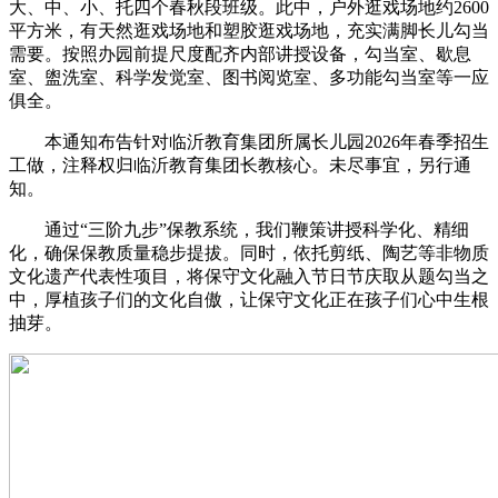
大、中、小、托四个春秋段班级。此中，户外逛戏场地约2600
平方米，有天然逛戏场地和塑胶逛戏场地，充实满脚长儿勾当
需要。按照办园前提尺度配齐内部讲授设备，勾当室、歇息
室、盥洗室、科学发觉室、图书阅览室、多功能勾当室等一应
俱全。
本通知布告针对临沂教育集团所属长儿园2026年春季招生
工做，注释权归临沂教育集团长教核心。未尽事宜，另行通
知。
通过“三阶九步”保教系统，我们鞭策讲授科学化、精细
化，确保保教质量稳步提拔。同时，依托剪纸、陶艺等非物质
文化遗产代表性项目，将保守文化融入节日节庆取从题勾当之
中，厚植孩子们的文化自傲，让保守文化正在孩子们心中生根
抽芽。