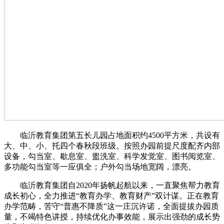
临沂教育集团第五长儿园占地面积约4500平方米，共设有
大、中、小、托四个春秋段班级。按照办园前提尺度配齐内部
设备，勾当室、歇息室、盥洗室、科学发觉室、图书阅览室、
多功能勾当室等一应俱全；户外勾当场地宽阔，漂亮。
临沂教育集团自2020年扬帆起航以来，一直聚焦帮力教育
成长初心，全力推进“教育办学、教育财产”双计谋。正在教育
办学范畴，苦守“普惠不降质”这一庄沉许诺，全面提拔办园质
量，不竭特色讲授，持续优化办事效能，展示出强劲的成长势