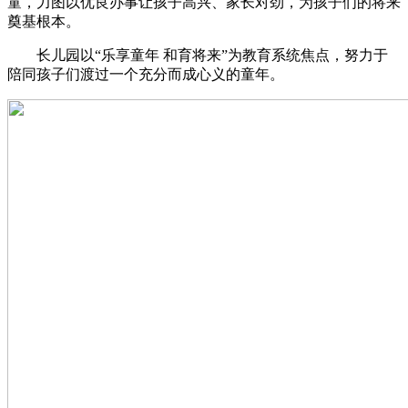
童，力图以优良办事让孩子高兴、家长对劲，为孩子们的将来
奠基根本。
长儿园以“乐享童年 和育将来”为教育系统焦点，努力于
陪同孩子们渡过一个充分而成心义的童年。