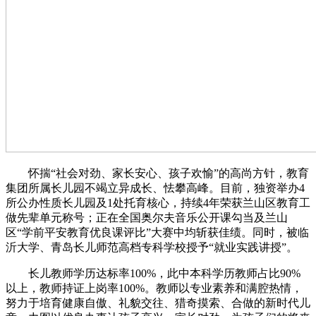
怀揣“社会对劲、家长安心、孩子欢愉”的高尚方针，教育
集团所属长儿园不竭立异成长、怯攀高峰。目前，独资举办4
所公办性质长儿园及1处托育核心，持续4年荣获兰山区教育工
做先辈单元称号；正在全国奥尔夫音乐公开课勾当及兰山
区“学前平安教育优良课评比”大赛中均斩获佳绩。同时，被临
沂大学、青岛长儿师范高档专科学校授予“就业实践讲授”。
长儿教师学历达标率100%，此中本科学历教师占比90%
以上，教师持证上岗率100%。教师以专业素养和满腔热情，
努力于培育健康自傲、礼貌交往、猎奇摸索、合做的新时代儿