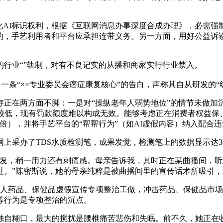
AI标识权利，根据《互联网消息办事深度合成办理》，必需强制
失的，手艺利用者和平台应承担连带义务。另一方面，用好公益
。
业“”轨制，对有不良记实的从播和商家实行行业禁入。
“××专业委员会癌症康复核心”的告白，声称其自从研发的“红外
在两方面不脚：一是对“操纵老年人弱势地位”的情节未做加
较低，现有罚款额度难以构成无效。能够考虑正在消费者权益保
倍），并将手艺平台的“帮帮行为”（如AI虚假内容）纳入配合
采办了TDS水质检测笔，成果发觉，检测笔上的数据显示达3
，稍一用力还有刺痛感。母亲告诉我，其时正在某曲播间，听到
过。”陈密斯说，她的母亲纯粹是被曲播间里的宣传话术所吸引，
人药品、保健品虚假宣传专项整治工做，冲击药品、保健品市场“
等行为是专项整治的沉点。
自糊口，最大的搅扰是腰椎痛苦悲伤和失眠。前不久，她正在收集