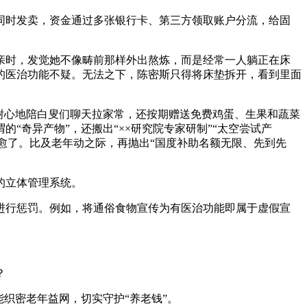
同时发卖，资金通过多张银行卡、第三方领取账户分流，给固
母亲时，发觉她不像畴前那样外出熬炼，而是经常一人躺正在床
的医治功能不疑。无法之下，陈密斯只得将床垫拆开，看到里面
耐心地陪白叟们聊天拉家常，还按期赠送免费鸡蛋、生果和蔬菜
奇异产物”，还搬出“××研究院专家研制”“太空尝试产
治愈了。比及老年动之际，再抛出“国度补助名额无限、先到先
的立体管理系统。
行惩罚。例如，将通俗食物宣传为有医治功能即属于虚假宣
？
织密老年益网，切实守护“养老钱”。