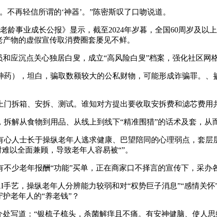
不再轻信所谓的‘神器’。”陈密斯叹了口吻说道。
老龄事业成长公报》显示，截至2024年岁暮，全国60周岁及以
老产物的虚假宣传取消费圈套屡见不鲜。
和应沉点关心独居白叟，成立“高风险白叟”档案，强化社区网
药），坦白，骗取数额较大的公私财物，可能形成诈骗罪。、掺
拆箱、安拆、测试。谁知对方提出要收取安拆费和滤芯费用共计
解从食物到用品、从线上到线下“精准围猎”的话术及套，从
心人士长于操纵老年人逃求健康、巴望陪同的心理弱点，套层层
时难以全面兼顾，导致老年人容易被“”。
老年报酬“功能”买单，正在商家口不择言的宣传下，采办各类号
艺，操纵老年人分辨能力较弱和对“权势巨子消息”“感情关怀”的
护老年人的“养老钱”？
处写道：“银梳子梳头，杀菌解痒且不痛。有安神健脑、使人思