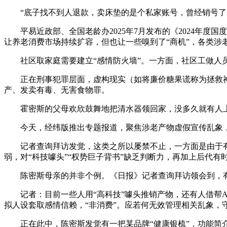
“底子找不到人退款，卖床垫的是个私家账号，曾经销号了。
平易近政部、全国老龄办2025年7月发布的《2024年度国度
让养老消费市场持续扩容，但也让一些嗅到了“商机”，各类涉
社区取家庭需要建立“感情防火墙”。一方面，社区工做人员
正在刑事犯罪层面，虚构现实（如将廉价糖果谎称为拯救神
产、发卖有毒、无害食物罪。
霍密斯的父母欢欣鼓舞地把清水器领回家，没多久就有人上门
今天，经纬版推出专题报道，聚焦涉老产物虚假宣传乱象，拆
记者查询拜访发觉，这类之所以屡禁不止，一方面是由于有
弱，对“科技噱头”“权势巨子背书”缺乏判断力，再加上后代有
陈密斯母亲的并非个例。《日报》记者查询拜访领会到，有不少
记者：目前一些人用“高科技”噱头推销产物，还有人借帮AI手
拟人设套取感情信赖，“非消费”。应若何无效管理相关乱象，守
正在此中，陈密斯发觉有一把某品牌“健康银梳”，功能简介