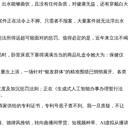
，出水能够曲饮，且没有任何杂质，对健康无益，还有穿戴白大
件正在法令上不脚。只需者不报案，大量案件就无法浮出水
违法所得远超可能面对的惩罚。值得必定的是，近年来立法不竭
品时，卧室床底下塞得满满当当的商品礼盒令她大为：保健仪
屡次上演，一场针对“银发群体”的精准围猎已悄悄展开。各类
尺度及加沉惩罚法则；正在《生成式人工智能办事办理暂行法
接。
商家供给的专利证书，专利号底子查不到。我一旦质疑，不让
、德律风推销，转向曲播间带货、短视频种草、AI虚拟从播讲