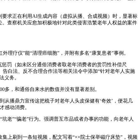
要求正在利用AI生成内容（虚拟从播、合成视频）时，显著标
诉讼。查察机关应愈加积极地针对此类侵害浩繁老年人权益的案件
理疗仪”能“清理癌细胞”，并附有多名“康复患者”事例。
沉惩罚（如未区分通俗消费者取老年消费者的赏罚性补偿尺
、告白法、反不合理合作法等相关法令中添加“针对老年人实施
违法义务。
00多，和通俗自来水的数值并没有显著差别。
从播鼎力宣传这把梳子对老年人头皮保健有‘奇效’，便花几
才感动消费。
坑老”“骗老”行为。强调普互市品或者办事的功能，向老年人
上刷到一条短视频，配文写着“××院士保举磁疗床垫”，视频