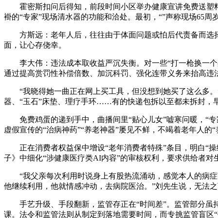
霍密斯扣问后得知，前段时间小区举办健康宣讲免费送塑料盆
褂的“专家”现场清水器的功能和洽处。最初，“”声称现场65
方斯远：老年人后，往往由于体面问题或怕后代责备而选择
面，让心存侥幸。
李大伟：违法成本取收益严沉失衡。对一些“打一枪换一个处
通过提高赏罚性补偿倍数、加沉科罚、强化连带义务来抬高违
“我晓得她一曲正在网上买工具，但没想到她买了这么多。”
器、“玉石”床垫、理疗手环……有的快递包拆以至都未拆封，
免费鸡蛋的递到手中，曲播间里“贴心儿女”嘘寒问暖，“专家
虚假宣传的“治病神药”“养老神器”屡见不鲜，不竭着老年人的“
正在消费者权益保中增设“老年消费者特殊”条目，明白“操
子》中细化“涉健康医疗类AI内容”的审核权利，要求供给者对生
“我父亲每次利用时说身上有股热流涌动，感觉本人的病症获
他继续利用，他就情感冲动，去病院医治。”刘先生说，无法之
手艺升级、手段翻新，监管存正在“时间差”。监管部分虽持
课。法令和监管法则从制定到落地需要时间，而专挑监管盲区“