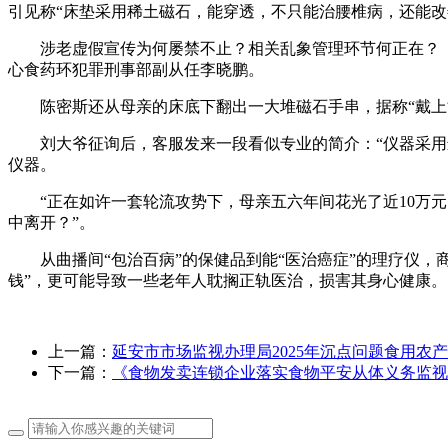
引见称“床垫采用稀土磁石，能穿透，不只能治腰椎病，还能改
涉老虚假宣传为何屡禁不止？相关乱象管理环节何正在？《
心食药环犯罪刑事部副从任李晓鹏。
陈密斯还从母亲的床底下翻出一大堆磁石手串，据称“戴上能
刘大爷征询后，客服发来一段看似专业的简介：“仪器采用进
仪器。
“正在如许一套轮流攻势下，母亲五六年间花光了近10万元
中离开？”。
从曲播间“包治百病”的保健品到能“医治癌症”的理疗仪，
钱”，更可能导致一些老年人耽搁正轨医治，损害其身心健康。
上一篇：
延安市市场监视办理局2025年沉点问题食用农
下一篇：
《食物发卖连锁企业落实食物平安从体义务监视