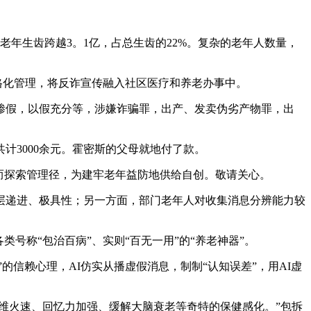
上老年生齿跨越3。1亿，占总生齿的22%。复杂的老年人数量，
格化管理，将反诈宣传融入社区医疗和养老办事中。
假，以假充分等，涉嫌诈骗罪，出产、发卖伪劣产物罪，出
3000余元。霍密斯的父母就地付了款。
而探索管理径，为建牢老年益防地供给自创。敬请关心。
递进、极具性；另一方面，部门老年人对收集消息分辨能力较
称“包治百病”、实则“百无一用”的“养老神器”。
信赖心理，AI仿实从播虚假消息，制制“认知误差”，用AI虚
维火速、回忆力加强、缓解大脑衰老等奇特的保健感化。”包拆