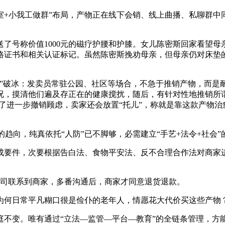
+小我工做群”布局，产物正在线下会销、线上曲播、私聊群中
了号称价值1000元的磁疗护腰和护膝。女儿陈密斯回家看望
格证书和相关认证标记。虽然陈密斯挽劝母亲，但母亲仍对床垫
破冰：发卖员常驻公园、社区等场合，不急于推销产物，而是
，摸清他们遍及存正在的健康搅扰，随后，有针对性地推销所谓的“
为了进一步撤销顾虑，卖家还会放置“托儿”，称就是靠这款产物
趋向，纯真依托“人防”已不脚够，必需建立“手艺+法令+社会”
要件，次要根据告白法、食物平安法、反不合理合作法对商家进
公司联系到商家，多番沟通后，商家才同意退货退款。
何日常平凡糊口很是俭仆的老年人，情愿花大代价买这些产物
变。唯有通过“立法—监管—平台—教育”的全链条管理，方能