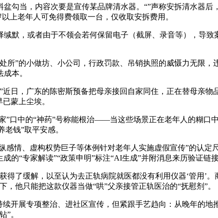
勾当，内容次要是宣传某品牌清水器。“”声称安拆清水器后
周岁以上老年人可免得费领取一台，仅收取安拆费用。
缄默，或者由于不领会若何保留电子（截屏、录音等），导致案
所”的小做坊、小公司，行政罚款、吊销执照的威慑力无限，
法成本。
近日，广东的陈密斯预备把母亲接回自家同住，正在替母亲物
早已蒙上尘埃。
”口中的“神药”号称能根治——当这些场景正在老年人的糊口中
养老钱”取平安感。
纵感情、虚构权势巨子等体例针对老年人实施虚假宣传”的认定
成的“专家解读”“政策申明”标注“AI生成”并附消息来历验证链
得了缓解，以至认为去正轨病院就医都没有利用仪器‘管用’。
下，他只能把这款仪器当做“哄”父亲接管正轨医治的“抚慰剂”。
续开展专项整治、进社区宣传，但紧跟手艺趋向：从晚年的地推
钻”。