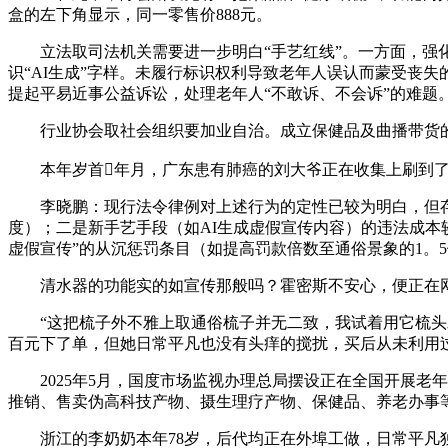
盒的左下角显示，同一零售价888元。
立法取司法机关需要进一步明白“手艺红线”。一方面，强化
识“AI生成”字样。未履行标识权利导致老年人误认而蒙受丧
提起平易近事公益诉讼，处理老年人“不敢诉、不会诉”的难题
行业协会取社会组织要加业自治。成立保健品及曲播带货的行
本年岁首年月，广东患有肺癌的刘大爷正在收集上刷到了一条
李晓鹏：现行法令律例对上述行为的定性已较为明白，但存正
度）；二是新手艺手段（如AI生成虚假宣传内容）的违法成本
虚假宣传”的从沉惩罚条目（如提高罚款倍数至通俗景象的1。5
清水器的功能实的如宣传那般吗？霍密斯不安心，便正在网上
“这把梳子外不雅上取通俗梳子并无二致，我试着用它梳头发
百元下了单，但她日常平凡也没有头痒的搅扰，买后从未利用
2025年5月，国度市场监视办理总局摆设正在全国开展老年
推销、售卖伪高科技产物、摄生理疗产物、保健品、养老办事
浙江的李奶奶本年78岁，后代均正在外埠工做，日常平凡独