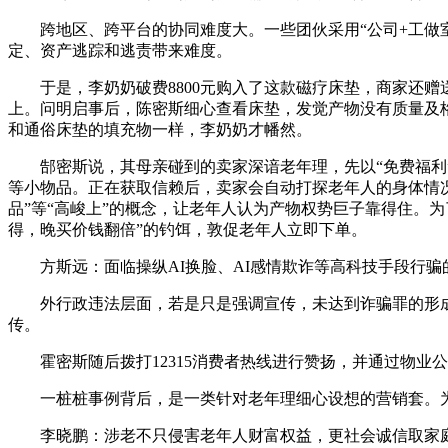
跨地区、跨平台的协同难度大。一些团伙采用“公司+工做室
定、资产逃踪和逃责带来难度。
于是，李奶奶破费8800元购入了这款磁疗床垫，商家还赠送
上。问明启事后，陈密斯细心查看床垫，发觉产物没有质量及
和通俗床垫的填充物一样，李奶奶才幡然。
郜密斯说，其母亲碰到的卖家深谙老年理，先以“免费福利”
等小物品。正在获取信赖后，卖家会自动打探老年人的身体情况
品”等“高峻上”的概念，让老年人认为产物权势巨子靠得住。
得，晚买价钱翻倍”的钓饵，敦促老年人立即下单。
方斯远：面临操纵AI换脸、AI感情欺诈等高科技手段行骗的
外行政违法层面，若是只是强调宣传，未达到诈骗罪的形成
传。
霍密斯随后拨打12315消费者热线进行赞扬，并通过物业
一桩桩事例背后，是一类针对老年理细心设想的营销套。为
李晓鹏：涉老不只侵害老年人财富权益，更社会诚信取家庭不