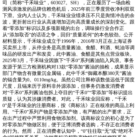
司（简称“千禾味业”，603027。SH），正在履历了一场由检
测风浪激发的品牌信赖危机后，2025年前三季度营收净利双双
下滑。业内人士认为，千禾味业业绩承压不只是舆情冲击的余
波，更折射出行业从高速增加迈向高质量成长的深刻变化。跟
着“零添加”标识以及多项新规的出台，调味操行业合作正
从“添加取否”的话语之争，回归“质量若何”的本色较劲。公开
材料显示，千禾味业成立于1996年，2016年3月正在上海证券
买卖所上市，从停业务是高质量酱油、食醋、料酒、蚝油等调
味品的研发出产和发卖，此中酱油、食醋是其焦点营业板块。
2025年3月，千禾味业因旗下“千禾0”系列酱油陷入风浪。事务
发源于第三方检测机构对13款“零添加”酱油的抽检，成果显示
部门产物含有微量沉金属镉，此中千禾“御藏本酿380天”酱油
的镉含量为0。0110mg/kg。虽然公司注释称该数值远低于国度
尺度，且镉来历于原料非外源添加，但事务仍激发消费者
对“千禾0”系列酱油包拆上夺目的“千禾0”“零添加”等标识提出
质疑，认为其涉嫌消费者。对此，千禾味业回应称，“千禾
0”是千禾味业的注册商标，按《商标法》正在核准的商品上利
用。“千禾0”系列产物是零添加产物，有严酷的出产要求，正
在出产过程中严禁利用食物添加剂。该商标设立的初心是为了
对零添加产物做区别，便于泛博消费者选购，不存正在消费者
的行为。然而，正在消费者认知中，“0”往往取“无”或“绝对不