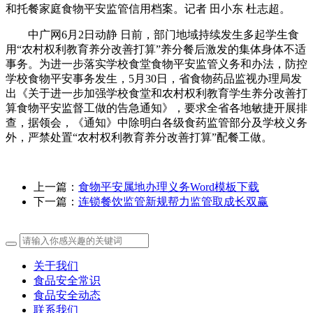
和托餐家庭食物平安监管信用档案。记者 田小东 杜志超。
中广网6月2日动静 日前，部门地域持续发生多起学生食
用“农村权利教育养分改善打算”养分餐后激发的集体身体不适
事务。为进一步落实学校食堂食物平安监管义务和办法，防控
学校食物平安事务发生，5月30日，省食物药品监视办理局发
出《关于进一步加强学校食堂和农村权利教育学生养分改善打
算食物平安监督工做的告急通知》，要求全省各地敏捷开展排
查，据领会，《通知》中除明白各级食药监管部分及学校义务
外，严禁处置“农村权利教育养分改善打算”配餐工做。
上一篇：
食物平安属地办理义务Word模板下载
下一篇：
连锁餐饮监管新规帮力监管取成长双赢
关于我们
食品安全常识
食品安全动态
联系我们