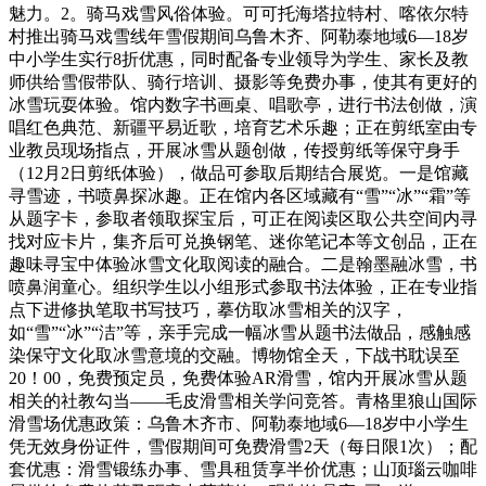
魅力。2。骑马戏雪风俗体验。可可托海塔拉特村、喀依尔特
村推出骑马戏雪线年雪假期间乌鲁木齐、阿勒泰地域6—18岁
中小学生实行8折优惠，同时配备专业领导为学生、家长及教
师供给雪假带队、骑行培训、摄影等免费办事，使其有更好的
冰雪玩耍体验。馆内数字书画桌、唱歌亭，进行书法创做，演
唱红色典范、新疆平易近歌，培育艺术乐趣；正在剪纸室由专
业教员现场指点，开展冰雪从题创做，传授剪纸等保守身手
（12月2日剪纸体验），做品可参取后期结合展览。一是馆藏
寻雪迹，书喷鼻探冰趣。正在馆内各区域藏有“雪”“冰”“霜”等
从题字卡，参取者领取探宝后，可正在阅读区取公共空间内寻
找对应卡片，集齐后可兑换钢笔、迷你笔记本等文创品，正在
趣味寻宝中体验冰雪文化取阅读的融合。二是翰墨融冰雪，书
喷鼻润童心。组织学生以小组形式参取书法体验，正在专业指
点下进修执笔取书写技巧，摹仿取冰雪相关的汉字，
如“雪”“冰”“洁”等，亲手完成一幅冰雪从题书法做品，感触感
染保守文化取冰雪意境的交融。博物馆全天，下战书耽误至
20！00，免费预定员，免费体验AR滑雪，馆内开展冰雪从题
相关的社教勾当——毛皮滑雪相关学问竞答。青格里狼山国际
滑雪场优惠政策：乌鲁木齐市、阿勒泰地域6—18岁中小学生
凭无效身份证件，雪假期间可免费滑雪2天（每日限1次）；‌配
套优惠‌：滑雪锻练办事、雪具租赁享半价优惠；山顶瑙云咖啡