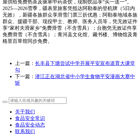
屋供给免费热茶及驱寒中药茶饮，现制饮品享“买一送一”。
2025—2026雪季，疆表里旅客凭抵达阿勒泰的登机牌（5日内
无效），新疆各族群众享滑雪门票三折优惠；阿勒泰地域各族
群众、援疆干部、现役甲士、教师、医务人员等，凭无效证件
享“家村夫滑家乡”免费滑雪（不含雪具）；台胞凭无效证件享
免费滑雪（不含雪具）；青河县文化馆、藏书楼、博物馆及青
格里百草馆同步免费。
上一篇：
长丰县下塘尝试中学开展平安宣布道育大课堂
勾
下一篇：
潜江正在湖北省中小学生食物平安漫画大赛中
斩
关于我们
食品安全常识
食品安全动态
联系我们