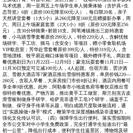
马术优惠，周一至周五上午场学生单人骑乘体验（含护具+生
态导览）6折（原价100元降至60元/人），每日限20名，亲子
天然讲堂套餐（1大1小）从266元降至160元且赠摄影办事，周
六、周日上午场家庭套票（2大1小）8折（原价320元降至256
元），含30分钟骑乘+射箭10支。阿苇滩镇推出三款特惠套
餐，小马踏雪季套餐原价299元/人，特价229元/人，含解忧牧
场研学、手工坊、骑马（含安全）等项目，赠小零食取机场
VIP歇息室；芳华赴雪套餐原价399元/人，特价319元/人，含
雪地漂移、牧平易近糊口体验等项目，额外赠伴手礼，两款套
餐优惠刻日为11月22日—12月9日；蒙克玩耍套餐11月21日—
11月30日预定可立减100元/人，4人起团。住宿方面，雲汐酒
店、雪都大酒店等7家酒店推出雪假特惠客房，单房价钱220—
260元，含双人早餐，大床房按门市价8折让利，酒店内用餐可
享全单9折优惠。此外，阿勒泰市小地道鱼府等餐饮店推出雪
假特价餐优惠。产物方面，推出黄手工工做室、斯兰别克古皮
滑雪板制做身手研学、哈萨克非遗手工皂3个研学，涵盖手工
制做、保守身手传承等从题，明白成团尺度取体验流程，通
过“实践操做+身手”模式，鞭策学生深度感触感染非遗魅力，
强化文化传认可识。（四）保障学生出行便利。落实雪假期间
全市公交车对中小学生免费政策，完全打通学生短途出行“最
初一公里”，降低出行成本，便利学生往返景区、博物馆及研