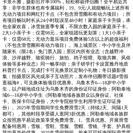
卡景不雅，摄影出片率100%，轻松称霸伴侣圈！全平易近共
享：非学生群体也有专属福利，19。9元/人就能畅玩上述所有
无动力项目和网红打卡点（不包含滑雪圈和有动力项目）；所
有项目畅玩时长从24小时耽误至48小时！家庭亲子卡升级，承
包全家欢喜，冰雪旅逛季专属，不限次数入园的家庭亲子卡。
2大1小亲子卡：仅需98元，全家组团玩更划算；1大1小亲子
卡：仅需68元；无动力逛乐项目免费体验5次以上的超值福利
（不包含滑雪圈和有动力项目）。海上城景区：中小学生及伴
随家长（限2名）免门票入园；景区内所有业态（含越野冲
浪、沙岸越野、骆驼骑行、旅拍、鸽子投喂、取狼共舞、风俗
体验等多种业态）同一畅享8折；亲子研学打卡设置雅丹地质
科普打卡点，完成打卡可兑换景区定制小礼物；冬日摄影搜
集：拍摄景区风光或亲子互动照片，发布伴侣圈带话题#雪假
逛福海#，可兑换体验项目优惠券。乌鲁木齐6—18岁中小学
生，以户籍地或住址为乌鲁木齐的身份证印证身份；阿勒泰地
域6—18岁中小学生（阿勒泰地域各族群众以身份证、社保
卡、医保卡印证身份，大中专院校学生利用学生证印证身
份）。2025年雪假期间学生免费滑雪2天（持续2天、间隔1天
都可），其他时段享受疆人逛阿3折优惠；阿勒泰地域各族群
众按照惠平易近政策享受免费滑雪。1。雪具优惠。开展滑雪
配备特惠周，雪板、雪鞋、雪服、雪帽、雪镜、手套、护具租
赁均享半价优惠。2025年雪假期间，前来可可托海国际滑雪度