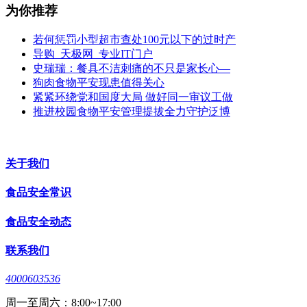
为你推荐
若何惩罚小型超市查处100元以下的过时产
导购_天极网_专业IT门户
史瑞瑞：餐具不洁刺痛的不只是家长心—
狗肉食物平安现患值得关心
紧紧环绕党和国度大局 做好同一审议工做
推进校园食物平安管理提拔全力守护泛博
关于我们
食品安全常识
食品安全动态
联系我们
4000603536
周一至周六：8:00~17:00