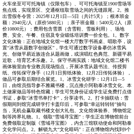
火车坐至可可托海镇（仅限包车）、可可托海镇至1900雪场等
焦点线，实现景区、交通枢纽取雪场之间的无缝跟尾。2。推
出雪假冬令营：2025年12月1日—5日（共计5天）；根本班金
额：2940元/人（原价5880元）；亲子班金额：5400元/2人（原
价10800元）；费用包含雪票（含雪鞋、雪板利用）、场地
费、安全、午餐、住宿及专业锻练培训费一价全包。1。数字
文化体验：正在地域文化馆一楼大厅数字书画桌、唱歌亭，设
置“冰雪从题数字创做区”，学生可通过数字设备摹仿冰雪风
光、创做平易近族连合从题画做，或演唱红色典范、新疆平易
近歌，培育艺术乐趣。2。保守书画实践：地域文化馆二楼书
画体验室由专业教员现场指点，开展冰雪从题书法、传授剪
纸、传拓保守身手（12月1日剪纸体验、12月2日传拓体验），
做品可参取后期结合展览。1。冰雪文化研学：12月1日—5
日，由馆员指导参不雅藏书楼，沉点推介阿勒泰冰雪文化、本
土做家做品等特色馆藏；学生可凭身份证或学生证免费打点借
书证，参取“冰雪书单打卡”，分享读书。2。打卡抽联动：雪
假期间到馆完成研学打卡盖印后，可参取“幸运转转转”抽勾
当，无机会赢取藏书楼文创大礼包、文化馆体验券、博物馆定
制等跨界礼物。1。领取“雪域寻宝图”：学生正在博物馆前台
免费领取定制版《雪域寻宝图》，内含三馆联动使命和阿勒泰
文化学问点。2。解锁九大“文化暗码”：正在博物馆内找到9个