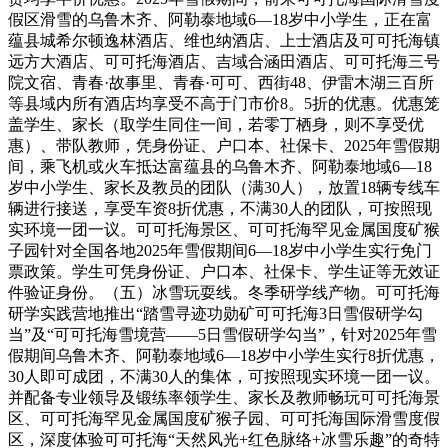
假区滑雪的乌鲁木齐、阿勒泰地域6—18岁中小学生，正在富
蕴县城希尔顿逸林酒店、维也纳酒店、上士酒店及可可托海镇
远方大酒店、可可托海酒店、吉域合涵田酒店、可可托海三号
院文宿、青春·故事里、青春·可可、西街48、伊雷木湖三百所
等县域内所有酒店均享受不高于门市价8。5折的优惠。优惠笼
盖学生、家长（取学生同住一间，若零丁栖身，则不享受优
惠）、带队教师，凭身份证、户口本、社保卡、2025年雪假期
间，乘飞机或火车抵达富蕴县的乌鲁木齐、阿勒泰地域6—18
岁中小学生、家长及教员的团队（满30人），放置18辆专线车
辆进行接送，享受车资8折优惠，不满30人的团队，可按照现
实环境一团一议。可可托海景区、可可托海罕见金属国度矿猴
子园针对全国各地2025年雪假期间6—18岁中小学生实行免门
票政策。学生可凭身份证、户口本、社保卡、学生证等无效证
件验证身份。（五）冰雪玩耍线。冬季研学线产物。可可托海
研学实践营地推出“踏雪寻迹功勋矿可可托海3日雪假研学勾
当”及“可可托海雪境营——5日雪假研学勾当”，针对2025年雪
假期间乌鲁木齐、阿勒泰地域6—18岁中小学生实行8折优惠，
30人即可成团，不满30人的集体，可按照现实环境一团一议。
并配备专业领导及锻练率领学生、家长及教师畅玩可可托海景
区、可可托海罕见金属国度矿猴子园、可可托海国际滑雪度假
区，深度体验可可托海“天然风光+红色脉络+冰雪乐趣”的奇特