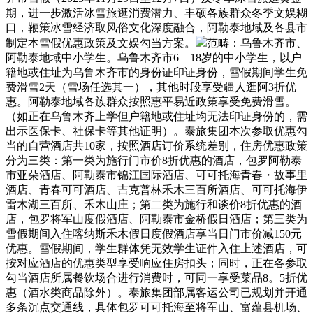
期，进一步激活冰雪旅逛消费潜力、丰硕各族群众冬季文娱糊
口，鞭策冰雪经济取风俗文化深度融合，阿勒泰地域及各县市
制定本雪假优惠政策及文娱勾当方案。
范畴：乌鲁木齐市、
阿勒泰地域中小学生。乌鲁木齐市6—18岁的中小学生，以户
籍地或住址为乌鲁木齐市的身份证印证身份，雪假期间学生免
费滑雪2天（雪场任选其一），其他时段享受疆人逛阿3折优
惠。阿勒泰地域各族群众按照惠平易近政策享受免费滑雪。
（如正在乌鲁木齐上学但户籍地或住址均无法印证身份的，需
出示医保卡、社保卡等其他证明）。泰旅集团本次参取优惠勾
当的自营酒店共10家，按照酒店订价系统差别，住房优惠政策
分为三类：第一类为施行门市价8折优惠的酒店，包罗阿勒泰
市亚朵酒店、阿勒泰市锦江国际酒店、可可托海青春・故事里
酒店、青春可可酒店、吉克普林禾木三百所酒店、可可托海伊
雷木湖三百所、禾木山庄；第二类为施行和谈价8折优惠的酒
店，包罗将军山度假酒店、阿勒泰市金桥假日酒店；第三类为
雪假期间入住喀纳斯禾木假日度假酒店享当日门市价减150元
优惠。雪假期间，学生群体凭无效学生证件入住上述酒店，可
按对应酒店的优惠类型享受响应住房扣头；同时，正在各参取
勾当酒店所属餐饮场合进行消费时，可同一享受菜品8。5折优
惠（酒水类商品除外）。泰旅集团部属客运公司已规划并开通
多条沉点交通线，具体包罗可可托海至将军山、富蕴县机场、