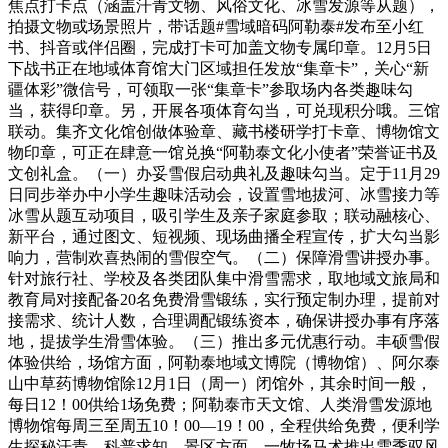
焦点打卡点（涵盖汗青文物、风俗文化、冰雪发源等从题），
拍摄文物或场景照片，带话题#雪域暗码阿勒泰#发布至小红
书、抖音或伴侣圈，完成打卡可加盖文物专属印章。12月5日
下战书正在地域体育馆大门区域担任发放“集章卡”，关心“新
疆体彩”微信号，可领取一张“集章卡”参取场内各类趣味勾
当，获得印章。另，开展各项体育勾当，可兑现积分哦。三馆
联动。集齐文化馆创做体验章、藏书楼研学打卡章、博物馆文
物印章，可正在肆意一馆兑换“阿勒泰文化小使者”荣誉证书及
文创礼盒。（一）办妥雪假启动典礼及趣味勾当。定于11月29
日同步举办中小学生趣味活动会，设置雪地拔河、冰雪接力等
冰雪从题互动项目，吸引学生及亲子家庭参取；联动融核心、
新平台，通过图文、短视频、现场曲播全程宣传，扩大勾当影
响力，营制欢喜热闹的雪假空气。（二）保障滑雪讲授办事。
针对旅行社、学校及各类团队集中滑雪需求，取地域文旅局和
教育局对接配备20名免费滑雪锻练，实行预定制办理，提前对
接需求、统计人数，合理调配锻练资本，确保讲授办事有序落
地，提拔学生滑雪体验。（三）推出多元优惠行动。丰硕雪假
体验供给，场馆方面，阿勒泰地域文博院（博物馆）、阿尔泰
山中草药博物馆除12月1日（周一）闭馆外，其余时间一般，
每日12！00供给1场免费；阿勒泰市天文馆、人类滑雪发源地
博物馆每周三至周五10！00—19！00，全程供给免费，便利学
生探秘汗青、科普求知。景区方面，一牧场马术推出雪季驭风