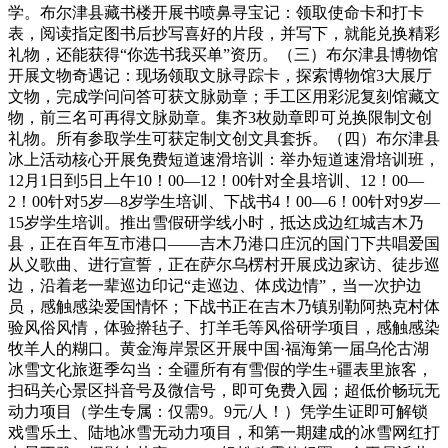
学。布尔津县藏书楼开展书喷鼻寻宝记：领取使命卡和打卡
表，阅读指定图书后抄写喜好的片段，并写下，就能兑换精彩
礼物，还能获得“你选书我买单”资历。（三）布尔津县博物馆
开展文物奇遇记：现场领取文脉寻踪卡，探索博物馆3大展厅
文物，完成学问问答可获文脉勋章；手工区用彩泥复刻馆藏文
物，前三名可再得文脉勋章。集齐3枚勋章即可兑换限制文创
礼物。所有参取学生可获定制文创文具套拆。（四）布尔津县
冰上活动核心开展免费短道速滑培训：举办短道速滑培训班，
12月1日到5日上午10！00—12！00针对全县培训、12！00—
2！00针对5岁—8岁学生培训、下战书4！00—6！00针对9岁—
15岁学生培训。推出雪假研学线小时，抵达戍边红城吉木乃
县，正在百年互市港口——吉木乃港口庄沉的国门下共唱爱国
从义歌曲、进行宣誓，正在萨尔乌楞村开展戍边家访、徒步巡
边，沿着老一辈巡边印记“走巡边、体戍边情”，当一次护边
员，感触感染爱国情怀；下战书正在吉木乃镇别勒阿热克村体
验风俗风情，体验擀毡子、打羊毛等风俗研学项目，感触感染
牧羊人的糊口。黄金海岸景区开展中国·福海第一届乌伦古湖
冰雪文化旅逛季勾当：全疆所有有雪假的学生+疆表里旅客，
扫码关心景区抖音号及微信号，即可免费入园；超低价畅玩无
动力项目（学生专属：仅需9。9元/人！）凭学生证即可解锁
戏雪乐土、陆地冰雪无动力项目，和第一期建成的冰雪网红打