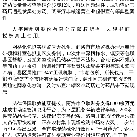
选药质量量核查等结合步履12次，移送问题线件，成功查处某
药店违规发卖处方药、某医疗器械运营企业虚假宣传等典型案
件。
人 平易近 网 股 份 有 限 公 司 版 权 所 有 ，未 经 书 面
授 权 禁 止 使 用。
网格化包抓实现监管无死角。商洛市市场监视办理局奉行
带领和科室包抓县区义务制，12次集中深切柞水、镇安等包联
县区督帮，发觉并整改药品储存前提不达标、台账记实不规范
等问题 150 余项，协调处理下层监管法律配备不脚等现实坚苦
21项；县区局推广“345”工做机制，“带领包所、所长包片、干
部包店”笼盖全市所有药品运营门店，商州区某街道市场监管
所通过网格化放哨，及时排查出辖区小药店过时药品未下架现
患。
法律保障取效能双提拔。商洛市争取财务支撑8000余万元
建成市场监管消息化平台，为下层配备34辆法律车辆、200余
件套药品快检箱、法律记实仪等配备。洛南县市场监管局法律
人员借帮快检箱，正在农村集市现场检测中药材农残，15分钟
内即可得出成果；全市实现药械化行政许可“一网通办”，企业
打点《药品运营许可证》变动营业平均时限压缩至3个工做