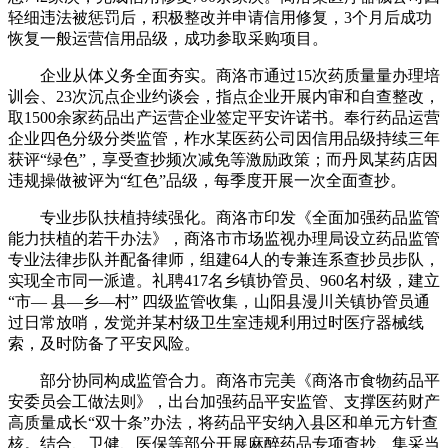
轻细违法被惩罚后，积极整改并申请信用修复，3个月后成功
恢复一般运营信用品级，成功参取采购项目。
企业从体义务全面夯实。商洛市通过15次药质量量办理培
训会、23次沉点企业约谈会，指点企业开展内审和自查整改，
取1500余家药品出产运营企业签定平安许诺书。奉行药品运营
企业四色分级分类监管，柞水某医药公司因信用品级持续三年
获评“绿色”，享受查抄频次减免等激励政策；而丹凤某药店因
违规操做被评为“红色”品级，每季度开展一次全面查抄。
专业步队扶植持续强化。商洛市印发《全面加强药品监管
能力扶植的若干办法》，商洛市市场监视办理局设立药品监管
专业法律步队并配备律师，组建64人的专兼连系查抄员步队，
实现全市同一派遣。礼聘417名乡镇协管员、960名村级，建立
“市— 县—乡—村” 四级监管收集，山阳县漫川关镇协管员通
过日常放哨，发觉并某村级卫生室违规利用过时医疗器械线
索，及时防备了平安风险。
部分协同构成监管合力。商洛市完美《商洛市食物药品平
安委员会工做法则》，出台加强药品平安监管、支撑医药财产
高质量成长“双十条”办法，将药品平安纳入县区和单元方针查
核。结合、卫健、医保等部分开展麻醉药品专项查抄、集采当