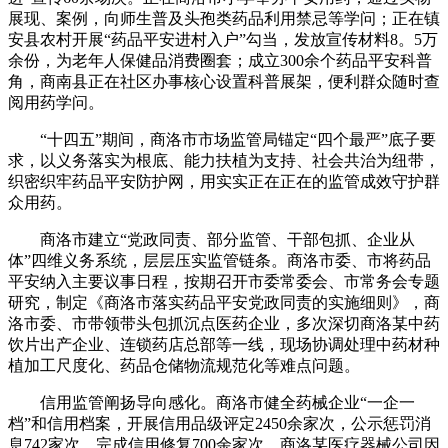
展现、案例，向师生普及头孢类药品利用禁忌等学问；正在镇
安县农村开展“药品平安进村入户”勾当，发放宣传材料8。5万
余份，为老年人保健品消费圈套；成立300余个药品平安科普
角，商南县正在社区办事核心设置科普展架，便利群众随时查
阅用药学问。
“十四五”期间，商洛市市场监管局锚定“四个最严”底子要
求，以义务落实为根底、能力扶植为支持、社会共治为纽带，
织密织牢药品平安防护网，用实实正在正在的监管成效守护群
众用药。
商洛市建立“党政同责、部分监管、干部包抓、企业从
体”四维义务系统，层层压实监管链条。商洛市委、市将药品
平安纳入主要议事日程，按期召开市委常委会、市常务会专题
研究，制定《商洛市落实药品平安党政同责的实施细则》，商
洛市委、市带领带头包抓沉点医药企业，多次深切商洛某中药
饮片出产企业、连锁药店总部等一线，现场协调处理中药材种
植加工尺度化、药品仓储物流规范化等难点问题。
信用监管阐扬导向感化。商洛市健全药械企业“一企一
档”和信用档案，开展信用品级评定2450余家次，公示惩罚消
息742家次，完成信用修复700余家次。商洛某医疗器械公司因