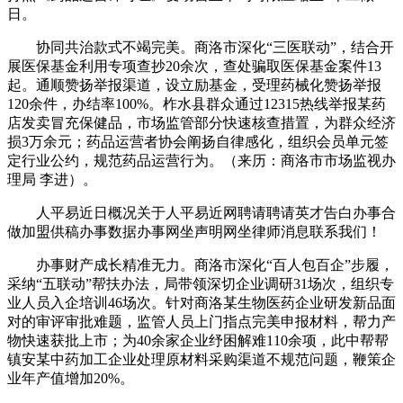
日。
协同共治款式不竭完美。商洛市深化“三医联动”，结合开
展医保基金利用专项查抄20余次，查处骗取医保基金案件13
起。通顺赞扬举报渠道，设立励基金，受理药械化赞扬举报
120余件，办结率100%。柞水县群众通过12315热线举报某药
店发卖冒充保健品，市场监管部分快速核查措置，为群众经济
损3万余元；药品运营者协会阐扬自律感化，组织会员单元签
定行业公约，规范药品运营行为。（来历：商洛市市场监视办
理局 李进）。
人平易近日概况关于人平易近网聘请聘请英才告白办事合
做加盟供稿办事数据办事网坐声明网坐律师消息联系我们！
办事财产成长精准无力。商洛市深化“百人包百企”步履，
采纳“五联动”帮扶办法，局带领深切企业调研31场次，组织专
业人员入企培训46场次。针对商洛某生物医药企业研发新品面
对的审评审批难题，监管人员上门指点完美申报材料，帮力产
物快速获批上市；为40余家企业纾困解难110余项，此中帮帮
镇安某中药加工企业处理原材料采购渠道不规范问题，鞭策企
业年产值增加20%。