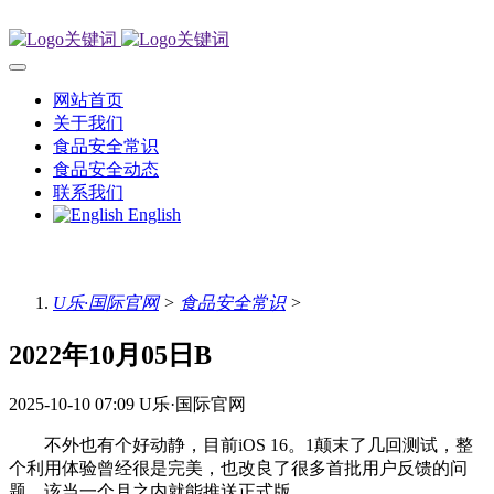
网站首页
关于我们
食品安全常识
食品安全动态
联系我们
English
U乐·国际官网
>
食品安全常识
>
2022年10月05日B
2025-10-10 07:09
U乐·国际官网
不外也有个好动静，目前iOS 16。1颠末了几回测试，整
个利用体验曾经很是完美，也改良了很多首批用户反馈的问
题，该当一个月之内就能推送正式版。