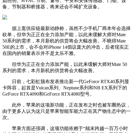
如照明、HVAC 节制、窗帘、平安和安保传感器、门锁、设
备、节制器和桥接器，将来还会不竭扩充设备。
据上逛供应链最新动静称，虽然不少手机厂商本年会选择
砍单，但华为正正在全力添加产能，以此来缓解大师对Mate
50系列的需求，本月新机的供货将会大幅改善。不晓得Mate
50E的上市，会不会对iPhone 14倡议庞大的冲击，后者现实正
在国内的销量表示并不是太乐不雅。
但华为正正在全力添加产能，以此来缓解大师对Mate 50
系列的需求，本月新机的供货将会大幅改善。
日前，七彩虹颁布发表推出新一代GeForce RTX40系列显
卡阵容，起首是Vulcan系列、Neptune系列和NB EX系列下的
GeForce RTX4090和GeForce RTX4080型号。
此外，苹果的这项新功能，正在发布之时也被车圈热议，
由于更多人认为这只是苹果智能车能力正在其产物生态中的一
次。
苹果方面还强调，这项功能依赖于“颠末跨越一百万小时