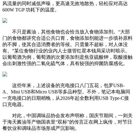
风流量的同时减低声噪，更高速无效地散热，轻松应对高达
600W TGP 功耗下的温度。
不只是酱油，其他食物也会恰当放入食物添加剂。“大部
门的食物都讲究合适公共口胃，食物添加剂能进一步填补原料
的不脚，使其合适消费者的等候。只需量不超标，对人体没
有。”某位食物行业的业内人士接管红星本钱局采访时暗示。
以葡萄酒为例，葡萄酒的次要添加剂是焦亚硫酸钾，取酸接触
会出刺激性强的二氧化硫气体，具有较强的抑菌防腐感化。
这些年来，上述设备的充电接口八门五花，包罗USB-
A、Mini USB和Micro USB等多品种型。不外，笔记本电脑同
一充电接口的日期稍晚，从2026年起全数利用USB Type-C接
口充电器。
对此，中国调味品协会发布声明称，国庆节期间，一则关
于海天酱油等产物国表里“双标”的传言正在网上疯传，对节日
餐饮业和调味品市场形成严沉影响。