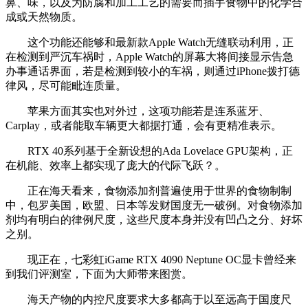
鼻、味，以及为防腐和加工工艺的需要而插手食物中的化学合
成或天然物质。
这个功能还能够和最新款Apple Watch无缝联动利用，正
在检测到严沉车祸时，Apple Watch的屏幕大将间接显示告急
办事通话界面，若是检测到较小的车祸，则通过iPhone拨打德
律风，尽可能毗连质量。
苹果方面其实也对外过，这项功能若是连系蓝牙、
Carplay，或者能取车辆更大都据打通，会有更精准表示。
RTX 40系列基于全新设想的Ada Lovelace GPU架构，正
在机能、效率上都实现了庞大的代际飞跃？。
正在海天看来，食物添加剂普遍使用于世界的食物制制
中，包罗美国，欧盟、日本等发财国度无一破例。对食物添加
剂均有明白的律例尺度，这些尺度本身并没有凹凸之分、好坏
之别。
现正在，七彩虹iGame RTX 4090 Neptune OC显卡曾经来
到我们评测室，下面为大师带来图赏。
海天产物的内控尺度要求大多都高于以至远高于国度尺