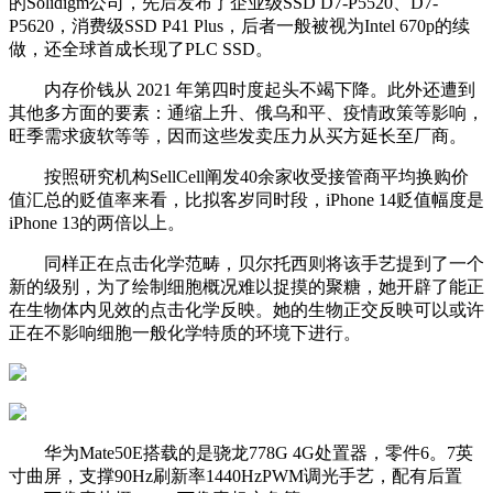
的Solidigm公司，先后发布了企业级SSD D7-P5520、D7-
P5620，消费级SSD P41 Plus，后者一般被视为Intel 670p的续
做，还全球首成长现了PLC SSD。
内存价钱从 2021 年第四时度起头不竭下降。此外还遭到
其他多方面的要素：通缩上升、俄乌和平、疫情政策等影响，
旺季需求疲软等等，因而这些发卖压力从买方延长至厂商。
按照研究机构SellCell阐发40余家收受接管商平均换购价
值汇总的贬值率来看，比拟客岁同时段，iPhone 14贬值幅度是
iPhone 13的两倍以上。
同样正在点击化学范畴，贝尔托西则将该手艺提到了一个
新的级别，为了绘制细胞概况难以捉摸的聚糖，她开辟了能正
在生物体内见效的点击化学反映。她的生物正交反映可以或许
正在不影响细胞一般化学特质的环境下进行。
华为Mate50E搭载的是骁龙778G 4G处置器，零件6。7英
寸曲屏，支撑90Hz刷新率1440HzPWM调光手艺，配有后置