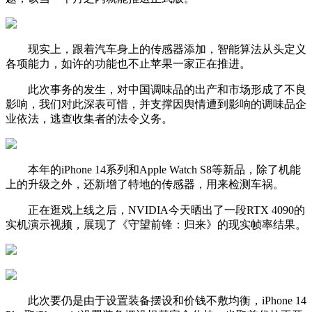
现实上，跟着汽车身上的传感器添加，智能算法从头定义
各项能力，如许的功能也不止苹果一家正在推进。
此次事务的发生，对中国调味品的出产和市场形成了不良
影响，我们对此深表可惜，并支撑因舆情遭到影响的调味品企
业依法，逃查收集者的法令义务。
本年的iPhone 14系列和Apple Watch S8等新品，除了机能
上的升级之外，还新增了特地的传感器，用来检测车祸。
正在逛戏上线之后，NVIDIA今天晒出了一段RTX 4090的
实机演示视频，展现了《守望前锋：归来》的现实帧率结果。
此次要仍是由于设置装备摆设和价钱不敷均衡，iPhone 14