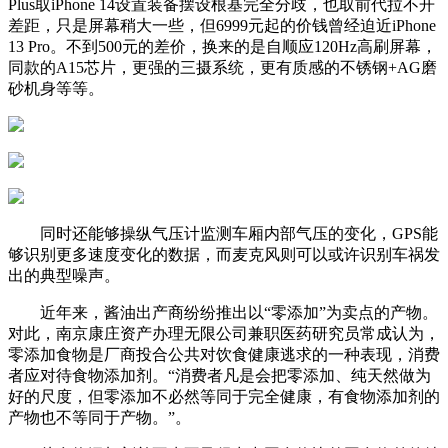
Plus取iPhone 14设置装备摆设根基完全分歧，也取前代拉不开
差距，只是屏幕稍大一些，但6999元起的价钱曾经迫近iPhone
13 Pro。不到500元的差价，换来的是自顺应120Hz高刷屏幕，
同款的A15芯片，更强的三摄系统，更有质感的不锈钢+AG磨
砂机身等等。
同时还能够操纵气压计监测车厢内部气压的变化，GPS能
够识别更多速度变化的数据，而麦克风则可以或许识别车祸发
出的典型噪声。
近年来，酱油出产商纷纷推出以“零添加”为卖点的产物。
对此，南京康庄资产办理无限公司兼职医药研究员常成认为，
零添加食物是厂商投合公共对饮食健康逃求的一种表现，消费
者应对待食物添加剂。“消费者凡是会把零添加、纯天然做为
好的尺度，但零添加不必然等同于完全健康，有食物添加剂的
产物也不等同于产物。”。