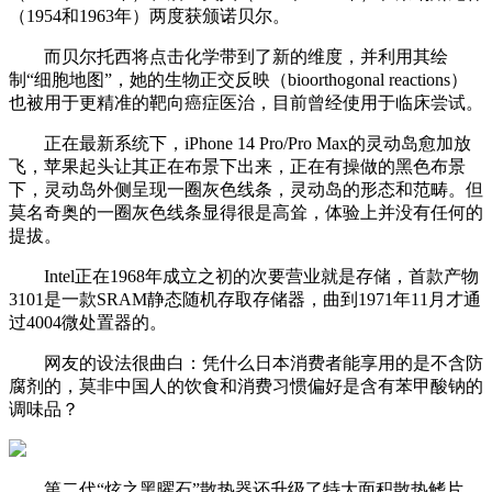
（1954和1963年）两度获颁诺贝尔。
而贝尔托西将点击化学带到了新的维度，并利用其绘
制“细胞地图”，她的生物正交反映（bioorthogonal reactions）
也被用于更精准的靶向癌症医治，目前曾经使用于临床尝试。
正在最新系统下，iPhone 14 Pro/Pro Max的灵动岛愈加放
飞，苹果起头让其正在布景下出来，正在有操做的黑色布景
下，灵动岛外侧呈现一圈灰色线条，灵动岛的形态和范畴。但
莫名奇奥的一圈灰色线条显得很是高耸，体验上并没有任何的
提拔。
Intel正在1968年成立之初的次要营业就是存储，首款产物
3101是一款SRAM静态随机存取存储器，曲到1971年11月才通
过4004微处置器的。
网友的设法很曲白：凭什么日本消费者能享用的是不含防
腐剂的，莫非中国人的饮食和消费习惯偏好是含有苯甲酸钠的
调味品？
第二代“炫之黑曜石”散热器还升级了特大面积散热鳍片，