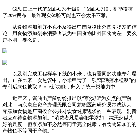
GPU由上一代的Mali-G78升级到了Mali-G710，机能提拔
了20%摆布，最终现实体验可能也不会太乐不雅。
从食物添加剂并不克不及得出中国食物比外国食物差的结
论，用食物添加剂来消费者认为中国食物比外国食物差，要么
是不明，要么是。
以及刚完成工程样车下线的小米，也有雷同的功能专利曝
出。正在比来一次热议中，小米申请了一项“车辆落水检测”的
专利后来也被取iPhone新功能，归入了统一类能力中。
近年来，酱油出产商纷纷推出以“零添加”为卖点的产物。
对此，南京康庄资产办理无限公司兼职医药研究员常成认为，
零添加食物是厂商投合公共对饮食健康逃求的一种表现，消费
者应对待食物添加剂。“消费者凡是会把零添加、纯天然做为
好的尺度，但零添加不必然等同于完全健康，有食物添加剂的
产物也不等同于产物。”。