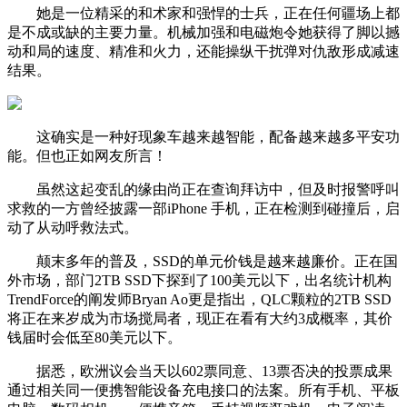
她是一位精采的和术家和强悍的士兵，正在任何疆场上都
是不成或缺的主要力量。机械加强和电磁炮令她获得了脚以撼
动和局的速度、精准和火力，还能操纵干扰弹对仇敌形成减速
结果。
这确实是一种好现象车越来越智能，配备越来越多平安功
能。但也正如网友所言！
虽然这起变乱的缘由尚正在查询拜访中，但及时报警呼叫
求救的一方曾经披露一部iPhone 手机，正在检测到碰撞后，启
动了从动呼救法式。
颠末多年的普及，SSD的单元价钱是越来越廉价。正在国
外市场，部门2TB SSD下探到了100美元以下，出名统计机构
TrendForce的阐发师Bryan Ao更是指出，QLC颗粒的2TB SSD
将正在来岁成为市场搅局者，现正在看有大约3成概率，其价
钱届时会低至80美元以下。
据悉，欧洲议会当天以602票同意、13票否决的投票成果
通过相关同一便携智能设备充电接口的法案。所有手机、平板