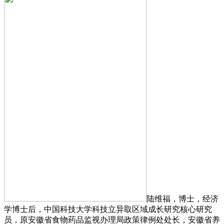
陆维福，博士，经济
学博士后，中国科技大学科技立异取区域成长研究核心研究
员，原安徽省食物药品监视办理局政策律例处处长，安徽省养