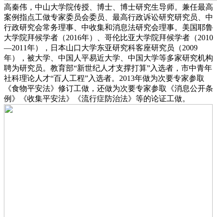
高秦伟，中山大学院传授、博士、博士研究生导师。兼任最高
案例指点工做专家委员会委员、最高行政诉讼研究研究员、中
行政研究会常务理事、中收集和消息法研究会理事。美国耶鲁
大学院拜候学者（2016年）、哥伦比亚大学院拜候学者（2010
—2011年），日本山口大学东亚研究科客座研究员（2009
年），被大学、中国人平易近大学、中国大学等多家研究机构
聘为研究员。教育部“新世纪人才支撑打算”入选者，市中青年
社科理论人才“百人工程”入选者。2013年做为次要专家参取
《食物平安法》修订工做，还做为次要专家参取《消息公开条
例》《收集平安法》《流行症防治法》等的论证工做。