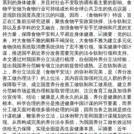
系到的身体健康，并且对社会不变取协调有着主要的影响。食
物平安做为食物行业可持续成长和全球公共卫生的焦点议题，
是现阶段国度高度注沉的问题。因而，《食物科学》特设，旨
正在汇集前沿研究进展，聚焦食物平安政策抉择、法令轨制立
异以及多学科的交叉融合，加强食物平安手艺律例和尺度的支
持力量，保障食物平安和人平易近身体健康。
摘要：党的以
来，对大食物不雅的阐释不竭深化，大食物不雅为建立多元化
食物供给系统取消费系统供给了宏不雅引领。落实健康中国计
谋，推进国平易近养分改善需要完美的法令轨制引领和支持。
本文通过对我国养分立法进行梳理，自创国外养分立法经验，
提出我国养分范畴专项立法的前提曾经成熟。正在轨制表达
上，养分立法应是《食物平安法》的弥补和完美，是《养分改
善工做办理法子》的上位法，其内容应加强对沉点人群的养分
保障取干涉、成立国度养分改善工做轨制和工做系统、建立养
分范畴市场监视办理框架取管理法则、注沉食育工做及加强养
分宣传等。结论：健康是人类永久的从题，养分是健康的主要
根本。科学合理的养分是推进健康中国计谋的环节要素，而养
分工做又面对着很多亟待处理的问题，因而当务之急就是抓住
计谋机缘，鞭策养分立法，以体例帮力党和国度计谋规划的实
现。从而构成完美的养分法令系统，为我国养分工做长效运转
供给无力保障，实现全面提高生齿健康本质。
摘要：近年