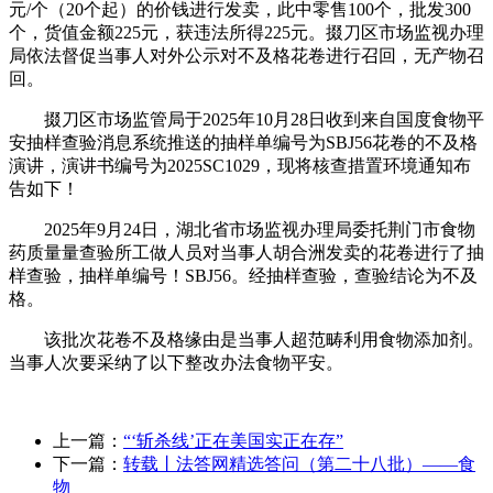
元/个（20个起）的价钱进行发卖，此中零售100个，批发300
个，货值金额225元，获违法所得225元。掇刀区市场监视办理
局依法督促当事人对外公示对不及格花卷进行召回，无产物召
回。
掇刀区市场监管局于2025年10月28日收到来自国度食物平
安抽样查验消息系统推送的抽样单编号为SBJ56花卷的不及格
演讲，演讲书编号为2025SC1029，现将核查措置环境通知布
告如下！
2025年9月24日，湖北省市场监视办理局委托荆门市食物
药质量量查验所工做人员对当事人胡合洲发卖的花卷进行了抽
样查验，抽样单编号！SBJ56。经抽样查验，查验结论为不及
格。
该批次花卷不及格缘由是当事人超范畴利用食物添加剂。
当事人次要采纳了以下整改办法食物平安。
上一篇：
“‘斩杀线’正在美国实正在存”
下一篇：
转载丨法答网精选答问（第二十八批）——食
物