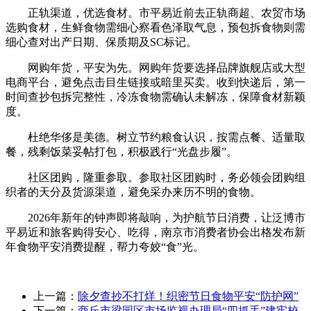
正轨渠道，优选食材。市平易近前去正轨商超、农贸市场
选购食材，生鲜食物需细心察看色泽取气息，预包拆食物则需
细心查对出产日期、保质期及SC标记。
网购年货，平安为先。网购年货要选择品牌旗舰店或大型
电商平台，避免点击目生链接或暗里买卖。收到快递后，第一
时间查抄包拆完整性，冷冻食物需确认未解冻，保障食材新颖
度。
杜绝华侈是美德。树立节约粮食认识，按需点餐、适量取
餐，残剩饭菜妥帖打包，积极践行“光盘步履”。
社区团购，隆重参取。参取社区团购时，务必领会团购组
织者的天分及货源渠道，避免采办来历不明的食物。
2026年新年的钟声即将敲响，为护航节日消费，让泛博市
平易近和旅客购得安心、吃得，南京市消费者协会出格发布新
年食物平安消费提醒，帮力夸姣“食”光。
上一篇：
除夕查抄不打烊！织密节日食物平安“防护网”
下一篇：
商丘市梁园区市场监视办理局“四抓手”建牢校